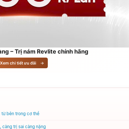
ng – Trị nám Revlite chính hãng
Xem chi tiết ưu đãi
→
từ bên trong cơ thể
 càng trị sai càng nặng