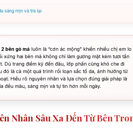
a sáng mịn và trẻ lại
 2 bên gò má
luôn là “cơn ác mộng” khiến nhiều chị em lo
i xứng hai bên má không chỉ làm gương mặt kém tươi tắn
ật. Dù trang điểm kỹ đến đâu, lớp phấn cũng khó che đi
đó là cả một quá trình rối loạn sắc tố da, ảnh hưởng từ
h hoạt. Hiểu rõ nguyên nhân và lựa chọn đúng giải pháp là
 da đều màu, sáng mịn và tự tin hơn mỗi ngày.
ên Nhân Sâu Xa Đến Từ Bên Tro