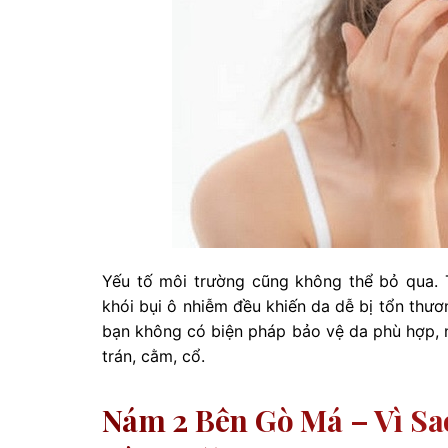
Yếu tố môi trường cũng không thể bỏ qua. T
khói bụi ô nhiễm đều khiến da dễ bị tổn thươ
bạn không có biện pháp bảo vệ da phù hợp, 
trán, cằm, cổ.
Nám 2 Bên Gò Má – Vì Sa