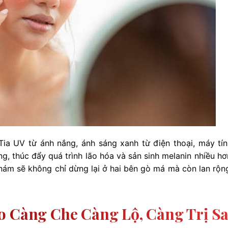
ia UV từ ánh nắng, ánh sáng xanh từ điện thoại, máy tín
ng, thúc đẩy quá trình lão hóa và sản sinh melanin nhiều hơ
nám sẽ không chỉ dừng lại ở hai bên gò má mà còn lan rộn
o Càng Che Càng Lộ, Càng Trị Sa