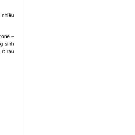
 nhiều
rone –
g sinh
ít rau