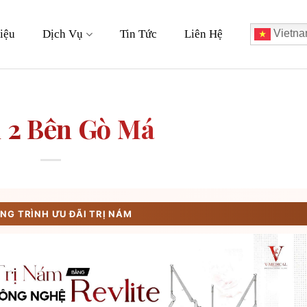
iệu
Dịch Vụ
Tin Tức
Liên Hệ
Vietna
 2 Bên Gò Má
G TRÌNH ƯU ĐÃI TRỊ NÁM