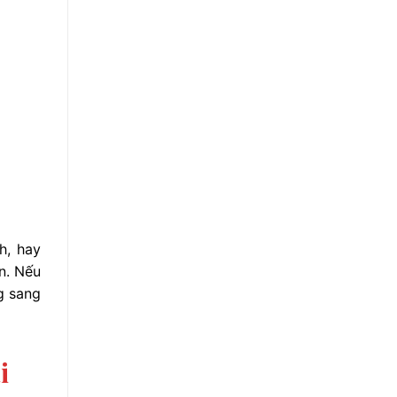
h, hay
n. Nếu
g sang
i