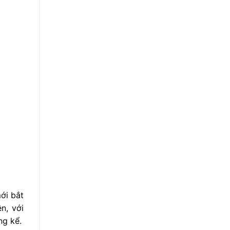
mới bắt
n, với
ng kể.