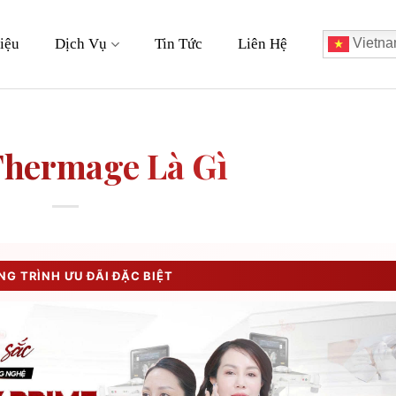
iệu
Dịch Vụ
Tin Tức
Liên Hệ
Vietna
Thermage Là Gì
G TRÌNH ƯU ĐÃI ĐẶC BIỆT