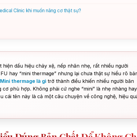
dical Clinic khi muốn nâng cơ thật sự?
ất hiện dấu hiệu chảy xệ, nếp nhăn nhẹ, rất nhiều người
U hay “mini thermage” nhưng lại chưa thật sự hiểu rõ bả
Mini thermage là gì
trở thành điều khiến nhiều người băn
g cơ phù hợp. Không phải cứ nghe “mini” là nhẹ nhàng hay
u cái tên này là cả một câu chuyện về công nghệ, hiệu qu
Hiểu Đúng Bản Chất Để Không C