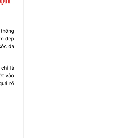
 thống
àm đẹp
sóc da
chỉ là
ệt vào
quả rõ