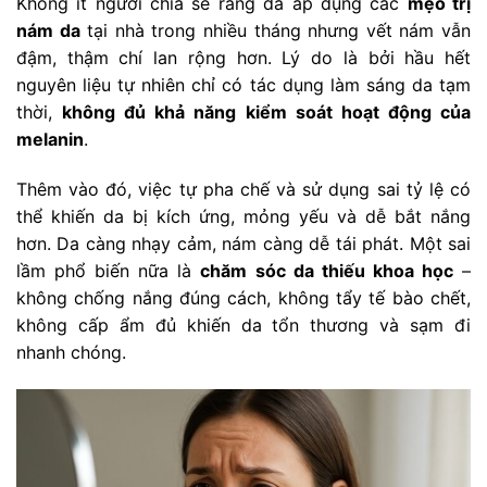
Không ít người chia sẻ rằng đã áp dụng các
mẹo trị
nám da
tại nhà trong nhiều tháng nhưng vết nám vẫn
đậm, thậm chí lan rộng hơn. Lý do là bởi hầu hết
nguyên liệu tự nhiên chỉ có tác dụng làm sáng da tạm
thời,
không đủ khả năng kiểm soát hoạt động của
melanin
.
Thêm vào đó, việc tự pha chế và sử dụng sai tỷ lệ có
thể khiến da bị kích ứng, mỏng yếu và dễ bắt nắng
hơn. Da càng nhạy cảm, nám càng dễ tái phát. Một sai
lầm phổ biến nữa là
chăm sóc da thiếu khoa học
–
không chống nắng đúng cách, không tẩy tế bào chết,
không cấp ẩm đủ khiến da tổn thương và sạm đi
nhanh chóng.