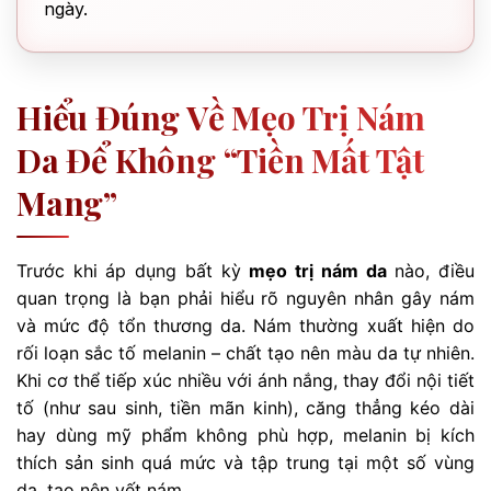
ngày.
Hiểu Đúng Về Mẹo Trị Nám
Da Để Không “tiền Mất Tật
Mang”
Trước khi áp dụng bất kỳ
mẹo trị nám da
nào, điều
quan trọng là bạn phải hiểu rõ nguyên nhân gây nám
và mức độ tổn thương da. Nám thường xuất hiện do
rối loạn sắc tố melanin – chất tạo nên màu da tự nhiên.
Khi cơ thể tiếp xúc nhiều với ánh nắng, thay đổi nội tiết
tố (như sau sinh, tiền mãn kinh), căng thẳng kéo dài
hay dùng mỹ phẩm không phù hợp, melanin bị kích
thích sản sinh quá mức và tập trung tại một số vùng
da, tạo nên vết nám.