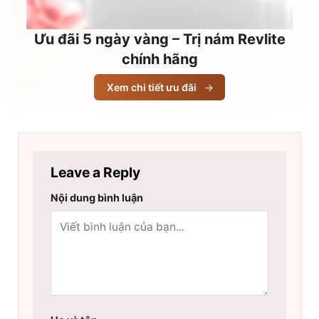
Ưu đãi 5 ngày vàng – Trị nám Revlite
chính hãng
Xem chi tiết ưu đãi
→
Leave a Reply
Nội dung bình luận