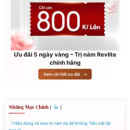
Ưu đãi 5 ngày vàng – Trị nám Revlite
chính hãng
Xem chi tiết ưu đãi
→
Những Mục Chính
[
]
Ẩn
1
Hiểu đúng về mẹo trị nám da để không “tiền mất tật