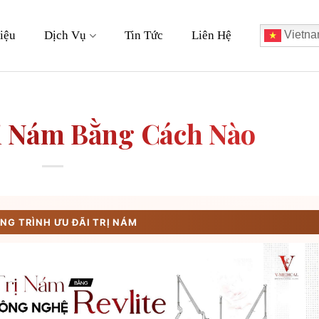
iệu
Dịch Vụ
Tin Tức
Liên Hệ
Vietna
ị Nám Bằng Cách Nào
G TRÌNH ƯU ĐÃI TRỊ NÁM