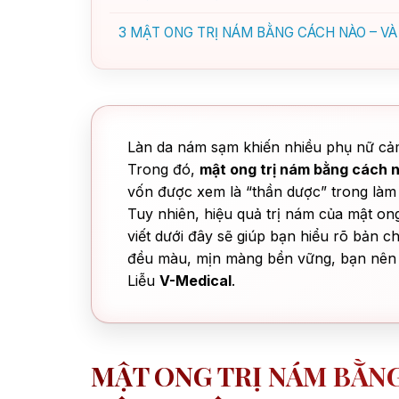
3
MẬT ONG TRỊ NÁM BẰNG CÁCH NÀO – VÀ 
Làn da nám sạm khiến nhiều phụ nữ cảm t
Trong đó,
mật ong trị nám bằng cách 
vốn được xem là “thần dược” trong làm
Tuy nhiên, hiệu quả trị nám của mật on
viết dưới đây sẽ giúp bạn hiểu rõ bản 
đều màu, mịn màng bền vững, bạn nên 
Liễu
V-Medical
.
MẬT ONG TRỊ NÁM BẰN