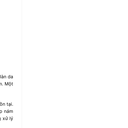
làn da
m. Một
n tại.
ợp nám
 xử lý