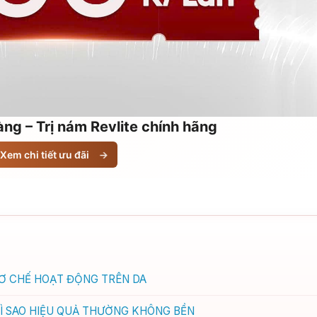
ng – Trị nám Revlite chính hãng
Xem chi tiết ưu đãi
→
Ơ CHẾ HOẠT ĐỘNG TRÊN DA
Ì SAO HIỆU QUẢ THƯỜNG KHÔNG BỀN