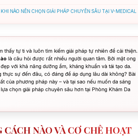
KHI NÀO NÊN CHỌN GIẢI PHÁP CHUYÊN SÂU TẠI V-MEDICAL
hấy tự ti và luôn tìm kiếm giải pháp tự nhiên để cải thiện.
nào
là câu hỏi được rất nhiều người quan tâm. Bởi mật ong
 đẹp với khả năng dưỡng ẩm, kháng khuẩn và tái tạo da.
g thực sự đến đâu, có đáng để áp dụng lâu dài không? Bài
chất của phương pháp này – và tại sao nếu muốn da sáng
lựa chọn giải pháp chuyên sâu hơn tại Phòng Khám Da
G CÁCH NÀO VÀ CƠ CHẾ HOẠT