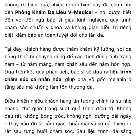
không rõ hiệu quả, nhiều người hiện nay đã chọn tìm
đến
Phòng Khám Da Liễu V-Medical
– nơi được biết
đến với đội ngũ bác sĩ giàu kinh nghiệm, quy trình
chăm sóc chuẩn y khoa và không gian điều trị riêng
biệt, đảm bảo an toàn tuyệt đối cho làn da.
Tại đây, khách hàng được thăm khám kỹ lưỡng, soi da
bằng thiết bị chuyên dụng để xác định đúng tình trạng
nám – từ nám mảng, nám chân sâu đến nám hỗn hợp.
Dựa trên kết quả phân tích, bác sĩ sẽ đưa ra
liệu trình
chăm sóc cá nhân hóa
, giúp phá vỡ gốc melanin ở
tầng sâu mà không làm tổn thương da.
Điều khiến nhiều khách hàng tin tưởng chính là sự nhẹ
nhàng, thư giãn trong suốt quá trình điều trị. Không
đau rát, không bong tróc, không nghỉ dưỡng dài ngày
– thay vào đó là cảm giác thoải mái và sự cải thiện rõ
rệt sau từng buổi chăm sóc. Sau liệu trình, da sáng