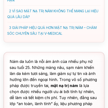
HẠN
2
VÌ SAO MẶT NẠ TRỊ NÁM KHÔNG THỂ MANG LẠI HIỆU
QUẢ LÂU DÀI?
3
GIẢI PHÁP HIỆU QUẢ HƠN MẶT NẠ TRỊ NÁM – CHĂM
SÓC CHUYÊN SÂU TẠI V-MEDICAL
Nám da luôn là nỗi ám ảnh của nhiều phụ nữ
sau tuổi 25. Những mảng nâu, sạm nám khiến
làn da kém tươi sáng, làm giảm sự tự tin và ảnh
hưởng lớn đến ngoại hình. Trong vô số phương
pháp được truyền tai,
mặt nạ trị nám
là lựa
chọn được nhiều người ưu ái bởi tính tự nhiên,
dễ làm và tiết kiệm chi phí. Tuy nhiên, đằng sau
lớp “an toàn, lành tính” ấy, liệu phương pháp