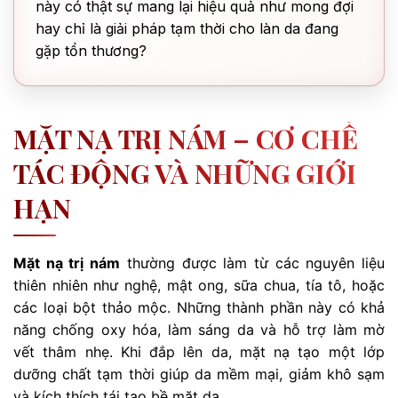
này có thật sự mang lại hiệu quả như mong đợi
hay chỉ là giải pháp tạm thời cho làn da đang
gặp tổn thương?
MẶT NẠ TRỊ NÁM – CƠ CHẾ
TÁC ĐỘNG VÀ NHỮNG GIỚI
HẠN
Mặt nạ trị nám
thường được làm từ các nguyên liệu
thiên nhiên như nghệ, mật ong, sữa chua, tía tô, hoặc
các loại bột thảo mộc. Những thành phần này có khả
năng chống oxy hóa, làm sáng da và hỗ trợ làm mờ
vết thâm nhẹ. Khi đắp lên da, mặt nạ tạo một lớp
dưỡng chất tạm thời giúp da mềm mại, giảm khô sạm
và kích thích tái tạo bề mặt da.