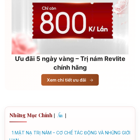
Ưu đãi 5 ngày vàng – Trị nám Revlite
chính hãng
Xem chi tiết ưu đãi
→
Những Mục Chính
[
]
Ẩn
1
MẶT NẠ TRỊ NÁM – CƠ CHẾ TÁC ĐỘNG VÀ NHỮNG GIỚI