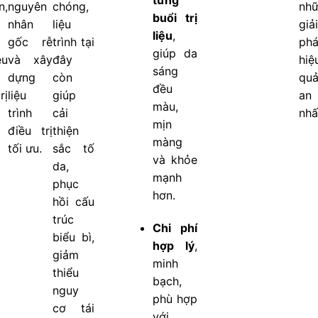
từng
n,
nguyên
chóng,
nh
buổi trị
nhân
liệu
giả
liệu
,
gốc rễ
trình tại
ph
giúp da
ệu
và xây
đây
hiệ
sáng
dựng
còn
qu
đều
rị
liệu
giúp
an 
màu,
trình
cải
nhấ
mịn
điều trị
thiện
màng
tối ưu.
sắc tố
và khỏe
da,
mạnh
phục
hơn.
hồi cấu
trúc
Chi phí
biểu bì,
hợp lý
,
giảm
minh
thiểu
bạch,
nguy
phù hợp
cơ tái
với