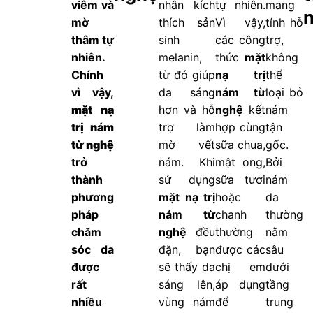
viêm và
nhân kích
tự nhiên.
mang
mờ
thích sản
Vì vậy,
tính hỗ
thâm tự
sinh
các công
trợ,
nhiên.
melanin,
thức
mặt
không
Chính
từ đó giúp
nạ trị
thể
vì vậy,
da sáng
nám từ
loại bỏ
mặt nạ
hơn và hỗ
nghệ
kết
nám
trị nám
trợ làm
hợp cùng
tận
từ nghệ
mờ vết
sữa chua,
gốc.
trở
nám. Khi
mật ong,
Bởi
thành
sử dụng
sữa tươi
nám
phương
mặt nạ trị
hoặc
da
pháp
nám từ
chanh
thường
chăm
nghệ
đều
thường
nằm
sóc da
đặn, bạn
được các
sâu
được
sẽ thấy da
chị em
dưới
rất
sáng lên,
áp dụng
tầng
nhiều
vùng nám
để
trung