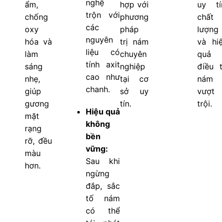
nghệ
ẩm,
hợp với
uy tí
trộn với
chống
phương
chất
các
oxy
pháp
lượng
nguyên
hóa và
trị nám
và hi
liệu có
làm
chuyên
quả
tính axit
sáng
nghiệp
điều t
cao như
nhẹ,
tại cơ
nám
chanh.
giúp
sở uy
vượt
gương
tín.
trội.
Hiệu quả
mặt
không
rạng
bền
rỡ, đều
vững:
màu
Sau khi
hơn.
ngừng
đắp, sắc
tố nám
có thể