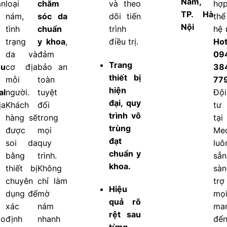
Nam,
ân
loại
chăm
và theo
hợp
TP. Hà
nám,
sóc da
dõi tiến
thể
Nội
tình
chuẩn
trình
hệ 
trạng
y khoa
,
điều trị.
Hot
da và
đảm
09
Trang
ễu
cơ địa
bảo an
38
thiết bị
mỗi
toàn
77
hiện
al
người.
tuyệt
Đội
đại, quy
a
Khách
đối
tư
trình vô
hàng sẽ
trong
tạ
trùng
được
mọi
Med
đạt
soi da
quy
luô
chuẩn y
bằng
trình.
sẵn
khoa.
thiết bị
Không
sàn
chuyên
chỉ làm
trợ
Hiệu
dụng để
mờ
mọi
quả rõ
xác
nám
ma
rệt sau
ào
định
nhanh
đế