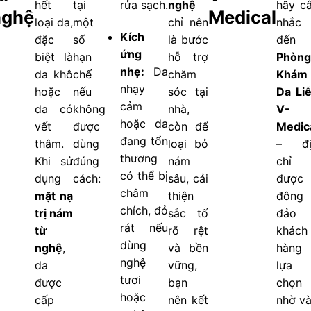
hết
tại
rửa sạch.
nghệ
hãy c
nghệ
Medical
loại da,
một
chỉ nên
nhắc
Kích
đặc
số
là bước
đến
ứng
biệt là
hạn
hỗ trợ
Phòng
nhẹ:
Da
da khô
chế
chăm
Khám
nhạy
hoặc
nếu
sóc tại
Da Li
cảm
da có
không
nhà,
V-
hoặc da
vết
được
còn để
Medic
đang tổn
thâm.
dùng
loại bỏ
– đị
thương
Khi sử
đúng
nám
chỉ
có thể bị
dụng
cách:
sâu, cải
được
châm
mặt nạ
thiện
đông
chích, đỏ
trị nám
sắc tố
đảo
rát nếu
từ
rõ rệt
khách
dùng
nghệ
,
và bền
hàng
nghệ
da
vững,
lựa
tươi
được
bạn
chọn
hoặc
cấp
nên kết
nhờ v