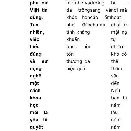
phụ nữ
mờ nhẹ và
dưỡng
bì –
Việt tin
da trông
sáng và
nơi mà
dùng.
khỏe hơn
cấp ẩm
hoạt
Tuy
nhờ đặc
cho da.
chất từ
nhiên,
tính kháng
mặt nạ
việc
khuẩn,
tự
hiểu
phục hồi
nhiên
đúng
tổn
khó có
và sử
thương da
thể
dụng
hiệu quả.
thấm
nghệ
sâu
một
đến.
cách
Nếu
khoa
bạn bị
học
nám
mới là
lâu
yếu tố
năm,
quyết
nám