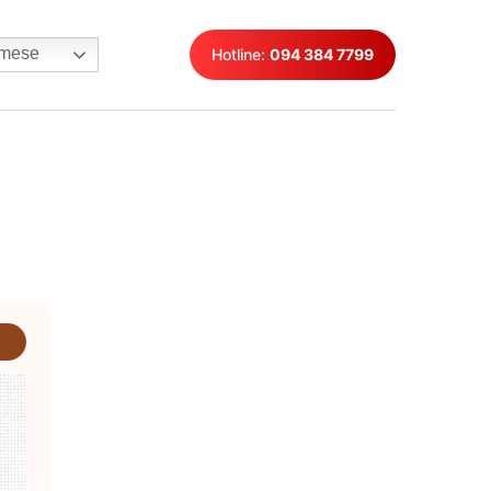
mese
Hotline:
094 384 7799