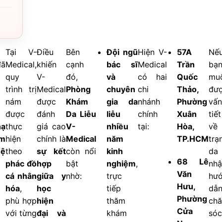
Tại V-
Điều
Bên
Đội ngũ
Hiện V-
57A
Nế
đã
Medical,
khiến
cạnh
bác sĩ
Medical
Trần
bạ
quy
V-
đó,
và
có hai
Quốc
mu
trình trị
Medical
Phòng
chuyên
chi
Thảo,
đượ
nám
được
Khám
gia da
nhánh
Phường
vấn
được
đánh
Da Liễu
liễu
chính
Xuân
tiế
nạ
thực
giá cao
V-
nhiều
tại:
Hòa,
về 
ám
hiện
chính là
Medical
năm
TP.HCM
trạ
hệ
theo
sự kết
còn nổi
kinh
da
68 Lê
phác đồ
hợp
bật
nghiệm
,
nh
Văn
cá nhân
giữa y
nhờ:
trực
hư
Hưu,
hóa
,
học
tiếp
dẫ
Phường
phù hợp
hiện
thăm
ch
Cửa
với từng
đại và
khám
sóc