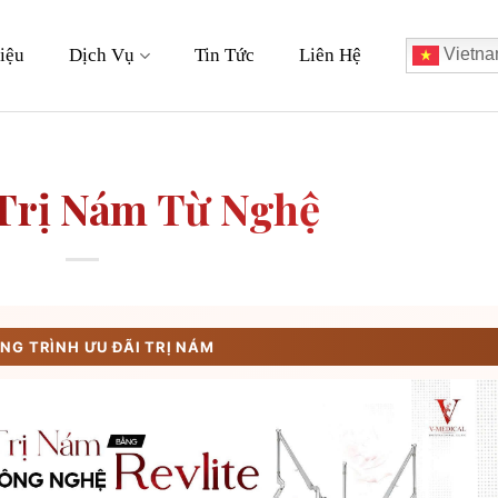
iệu
Dịch Vụ
Tin Tức
Liên Hệ
Vietna
Trị Nám Từ Nghệ
G TRÌNH ƯU ĐÃI TRỊ NÁM