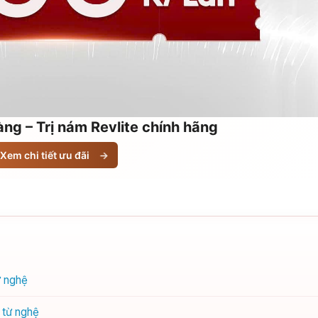
ng – Trị nám Revlite chính hãng
Xem chi tiết ưu đãi
→
ừ nghệ
 từ nghệ