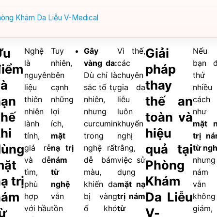
 Phòng Khám Da Liễu V-Medical
Ưu
Giải
Nghệ
Tuy
Gây
Vì thế,
Nếu
là
nhiên,
vàng da:
các
bạn 
điểm
pháp
nguyên
bên
Dù chỉ là
chuyên
thử
và
thay
liệu
cạnh
sắc tố tự
gia da
nhiều
hạn
thế an
thiên
những
nhiên,
liễu
cách
nhiên
lợi
nhưng
luôn
như
chế
toàn và
lành
ích,
curcumin
khuyến
mặt 
hi
hiệu
tính,
mặt
trong
nghị
trị n
dùng
quả tại
giá rẻ
nạ trị
nghệ rất
rằng,
từ ng
và dễ
nám
dễ bám
việc sử
nhưng
mặt
Phòng
tìm,
từ
màu,
dụng
nám
ạ trị
Khám
phù
nghệ
khiến da
mặt nạ
vẫn
nám
Da Liễu
hợp
vẫn
bị vàng
trị nám
không
với hầu
tồn
ố khó
từ
giảm,
ừ
V-