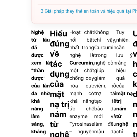
3
Giải pháp thay thế an toàn và hiệu quả tại
Hiểu
Nghệ
Hoạt chất
Không
Tuy
từ lâu
nổi bật
chỉ vậy,
nhiên,
đúng
đã
nhất trong
Curcumin
cần
về
được
nghệ là
trong
lưu ý
tác
xem là
Curcumin
,
nghệ còn
rằng
“thần
một chất
giúp
hiệu
dụng
dược”
chống oxy
giảm
quả
của
k
của làn
hóa cực
viêm, hỗ
của
mặt
da nhờ
mạnh có
trợ tái
mặt nạ
khả
khả năng
tạo tế
trị
nạ trị
năng
ức chế
bào da
nám
nám
n
làm
enzyme
mới và
từ
từ
sáng,
Tyrosinase
làm đều
nghệ
kháng
– nguyên
màu da
chỉ
nghệ
t