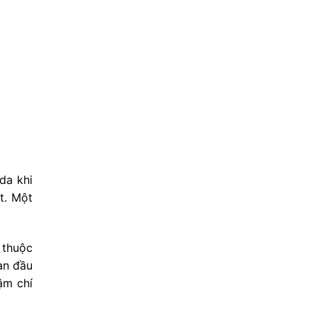
da khi
t. Một
 thuộc
an đầu
ậm chí