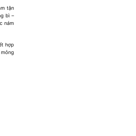
ám tận
g bì –
ặc nám
ết hợp
, mỏng