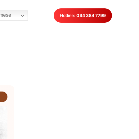
mese
Hotline:
094 384 7799