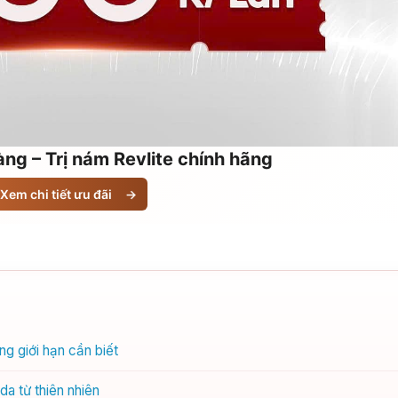
ng – Trị nám Revlite chính hãng
Xem chi tiết ưu đãi
→
g giới hạn cần biết
a từ thiên nhiên