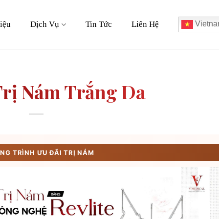
iệu
Dịch Vụ
Tin Tức
Liên Hệ
Vietna
Trị Nám Trắng Da
G TRÌNH ƯU ĐÃI TRỊ NÁM