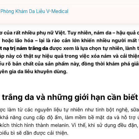
ại Phòng Khám Da Liễu V-Medical
 của rất nhiều phụ nữ Việt. Tuy nhiên, nám da – hậu quả c
 hoặc lão hóa – lại là rào cản lớn khiến nhiều người mất t
 nạ trị nám trắng da
được xem là lựa chọn tự nhiên, lành t
p này có thật sự hiệu quả trong việc xóa nám và cải thiệ
u rõ bản chất của sản phẩm này, đồng thời khám phá giả
yên gia da liễu khuyên dùng.
 trắng da và những giới hạn cần biết
c làm từ các nguyên liệu tự nhiên như tinh bột nghệ, sữa
 khả năng cung cấp độ ẩm, làm mềm bề mặt da và hỗ trợ 
ch thích hình thành melanin. Vì thế, khi sử dụng đều đặn,
iểu bì sẽ dần được cải thiện.