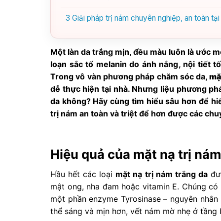
3
Giải pháp trị nám chuyên nghiệp, an toàn t
Một làn da trắng mịn, đều màu luôn là ước mơ
loạn sắc tố melanin do ánh nắng, nội tiết tố
Trong vô vàn phương pháp chăm sóc da,
mặt
dễ thực hiện tại nhà. Nhưng liệu phương phá
da không? Hãy cùng tìm hiểu sâu hơn để hiể
trị nám an toàn và triệt để hơn được các chu
Hiệu quả của mặt nạ trị nám
Hầu hết các loại
mặt nạ trị nám trắng da
đượ
mật ong, nha đam hoặc vitamin E. Chúng có
một phần enzyme Tyrosinase – nguyên nhân kí
thể sáng và mịn hơn, vết nám mờ nhẹ ở tầng b