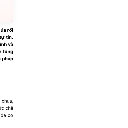
ủa rối
ự tin.
ính và
n tông
i pháp
 chua,
ức chế
 da có