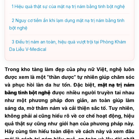
1
Hiệu quả thật sự của mặt nạ trị nám bằng tinh bột nghệ
2
Nguy cơ tiềm ẩn khi lạm dụng mặt nạ trị nám bằng tinh
bột nghệ
3
Điều trị nám an toàn, hiệu quả vượt trội tại Phòng Khám
Da Liễu V-Medical
Trong kho tàng làm đẹp của phụ nữ Việt, nghệ luôn
được xem là một “thần dược” tự nhiên giúp chăm sóc
và phục hồi làn da hư tổn. Đặc biệt,
mặt nạ trị nám
bằng tinh bột nghệ
được nhiều người truyền tai nhau
như một phương pháp đơn giản, an toàn giúp làm
sáng da, mờ thâm nám và cải thiện sắc tố. Tuy nhiên,
không phải ai cũng hiểu rõ về cơ chế hoạt động, hiệu
quả thật sự cũng như giới hạn của phương pháp này.
Hãy cùng tìm hiểu toàn diện về cách này và xem đâu