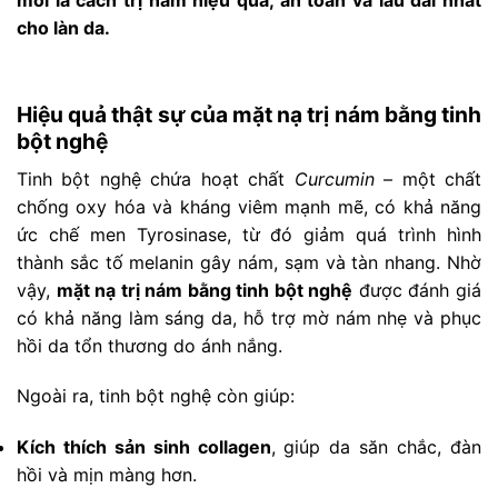
mới là cách trị nám hiệu quả, an toàn và lâu dài nhất
cho làn da.
Hiệu quả thật sự của mặt nạ trị nám bằng tinh
bột nghệ
Tinh bột nghệ chứa hoạt chất
Curcumin
– một chất
chống oxy hóa và kháng viêm mạnh mẽ, có khả năng
ức chế men Tyrosinase, từ đó giảm quá trình hình
thành sắc tố melanin gây nám, sạm và tàn nhang. Nhờ
vậy,
mặt nạ trị nám bằng tinh bột nghệ
được đánh giá
có khả năng làm sáng da, hỗ trợ mờ nám nhẹ và phục
hồi da tổn thương do ánh nắng.
Ngoài ra, tinh bột nghệ còn giúp:
Kích thích sản sinh collagen
, giúp da săn chắc, đàn
hồi và mịn màng hơn.