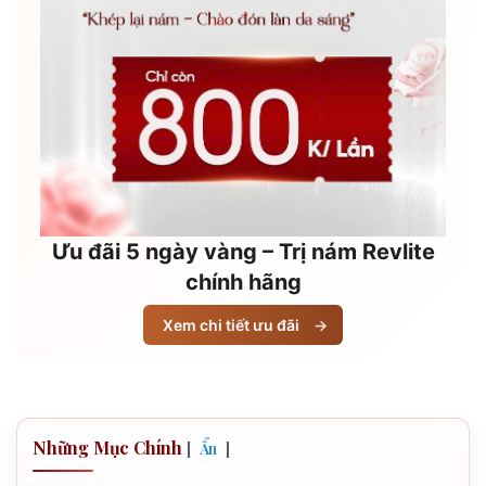
Ưu đãi 5 ngày vàng – Trị nám Revlite
chính hãng
Xem chi tiết ưu đãi
→
Những Mục Chính
[
]
Ẩn