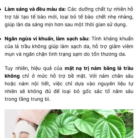
Làm sáng và đều màu da:
Các dưỡng chất tự nhiên hỗ
trợ tái tạo tế bào mới, loại bỏ tế bào chết nhẹ nhàng,
giúp làn da sáng mịn hơn sau một thời gian sử dụng.
Ngăn ngừa vi khuẩn, làm sạch sâu:
Tính kháng khuẩn
của lá trầu không giúp làm sạch da, hỗ trợ giảm viêm
mụn và ngăn chặn tình trạng sạm do tổn thương da.
Tuy nhiên, hiệu quả của
mặt nạ trị nám bằng lá trầu
không
chỉ ở mức hỗ trợ bề mặt. Với nám chân sâu
hoặc nám nội tiết, việc chỉ dựa vào nguyên liệu tự
nhiên sẽ không đủ để loại bỏ gốc sắc tố nằm sâu
trong tầng trung bì.