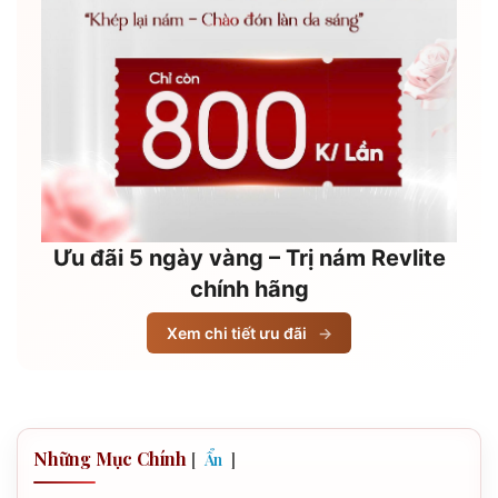
Ưu đãi 5 ngày vàng – Trị nám Revlite
chính hãng
Xem chi tiết ưu đãi
→
Những Mục Chính
[
]
Ẩn