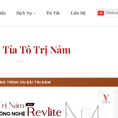
iệu
Dịch Vụ
Tin Tức
Liên Hệ
Vietna
 Tía Tô Trị Nám
G TRÌNH ƯU ĐÃI TRỊ NÁM