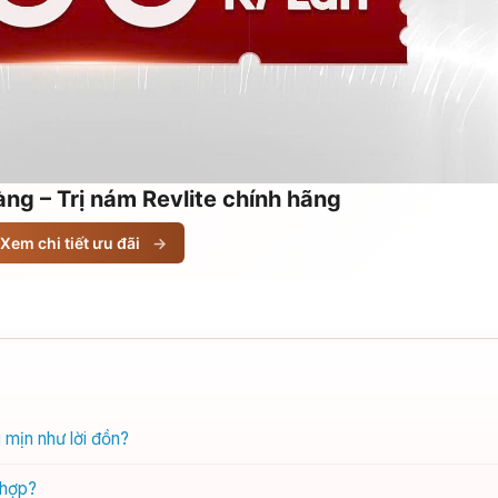
ng – Trị nám Revlite chính hãng
Xem chi tiết ưu đãi
→
 mịn như lời đồn?
 hợp?