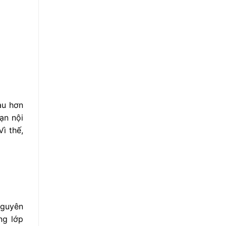
àu hơn
ạn nội
Vì thế,
Nguyên
ng lớp