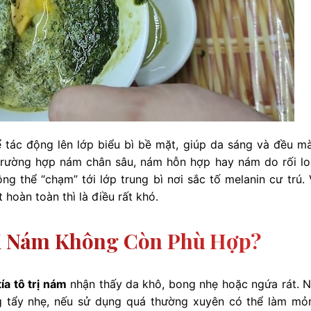
 tác động lên lớp biểu bì bề mặt, giúp da sáng và đều m
 trường hợp nám chân sâu, nám hỗn hợp hay nám do rối lo
ông thể “chạm” tới lớp trung bì nơi sắc tố melanin cư trú. 
hoàn toàn thì là điều rất khó.
rị Nám Không Còn Phù Hợp?
ía tô trị nám
nhận thấy da khô, bong nhẹ hoặc ngứa rát. 
ng tẩy nhẹ, nếu sử dụng quá thường xuyên có thể làm mỏ