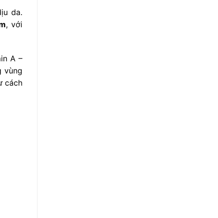
ịu da.
ám
, với
in A –
g vùng
ư cách