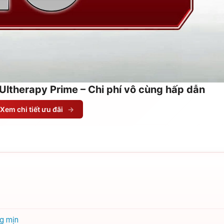
Ultherapy Prime – Chi phí vô cùng hấp dẫn
Xem chi tiết ưu đãi
→
ng mịn