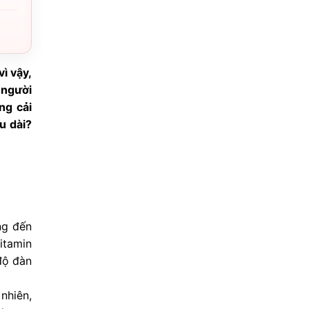
ì vậy,
 người
ng cải
u dài?
ng đến
itamin
độ đàn
nhiên,