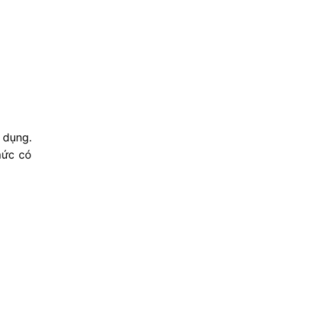
 dụng.
mức có