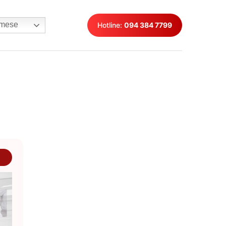
mese
Hotline:
094 384 7799