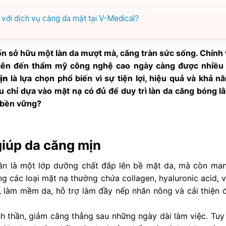
 với dịch vụ căng da mặt tại V-Medical?
n sở hữu một làn da mượt mà, căng tràn sức sống. Chính v
iên đến thẩm mỹ công nghệ cao ngày càng được nhiều
ịn
là lựa chọn phổ biến vì sự tiện lợi, hiệu quả và khả nă
u chỉ dựa vào mặt nạ có đủ để duy trì làn da căng bóng lâ
p bền vững?
giúp da căng mịn
ần là một lớp dưỡng chất đắp lên bề mặt da, mà còn ma
 các loại mặt nạ thường chứa collagen, hyaluronic acid, v
, làm mềm da, hỗ trợ làm đầy nếp nhăn nông và cải thiện 
inh thần, giảm căng thẳng sau những ngày dài làm việc. Tuy 