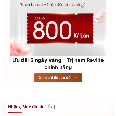
Ưu đãi 5 ngày vàng – Trị nám Revlite
chính hãng
Xem chi tiết ưu đãi
→
Những Mục Chính
[
]
Ẩn