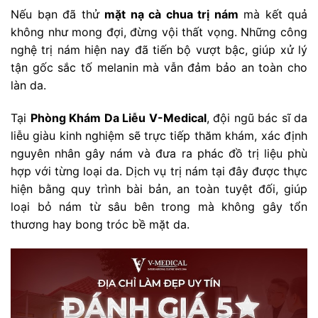
Nếu bạn đã thử
mặt nạ cà chua trị nám
mà kết quả
không như mong đợi, đừng vội thất vọng. Những công
nghệ trị nám hiện nay đã tiến bộ vượt bậc, giúp xử lý
tận gốc sắc tố melanin mà vẫn đảm bảo an toàn cho
làn da.
Tại
Phòng Khám Da Liễu V-Medical
, đội ngũ bác sĩ da
liễu giàu kinh nghiệm sẽ trực tiếp thăm khám, xác định
nguyên nhân gây nám và đưa ra phác đồ trị liệu phù
hợp với từng loại da. Dịch vụ trị nám tại đây được thực
hiện bằng quy trình bài bản, an toàn tuyệt đối, giúp
loại bỏ nám từ sâu bên trong mà không gây tổn
thương hay bong tróc bề mặt da.