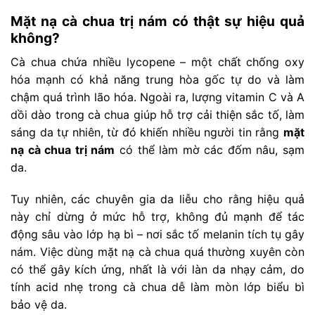
Mặt nạ cà chua trị nám có thật sự hiệu quả
không?
Cà chua chứa nhiều lycopene – một chất chống oxy
hóa mạnh có khả năng trung hòa gốc tự do và làm
chậm quá trình lão hóa. Ngoài ra, lượng vitamin C và A
dồi dào trong cà chua giúp hỗ trợ cải thiện sắc tố, làm
sáng da tự nhiên, từ đó khiến nhiều người tin rằng
mặt
nạ cà chua trị nám
có thể làm mờ các đốm nâu, sạm
da.
Tuy nhiên, các chuyên gia da liễu cho rằng hiệu quả
này chỉ dừng ở mức hỗ trợ, không đủ mạnh để tác
động sâu vào lớp hạ bì – nơi sắc tố melanin tích tụ gây
nám. Việc dùng mặt nạ cà chua quá thường xuyên còn
có thể gây kích ứng, nhất là với làn da nhạy cảm, do
tính acid nhẹ trong cà chua dễ làm mòn lớp biểu bì
bảo vệ da.