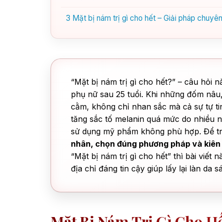
3
Mặt bị nám trị gì cho hết – Giải pháp chuy
“Mặt bị nám trị gì cho hết?” – câu hỏi n
phụ nữ sau 25 tuổi. Khi những đốm nâu
cằm, không chỉ nhan sắc mà cả sự tự ti
tăng sắc tố melanin quá mức do nhiều ng
sử dụng mỹ phẩm không phù hợp. Để trị
nhân, chọn đúng phương pháp và kiên
“Mặt bị nám trị gì cho hết” thì bài viết
địa chỉ đáng tin cậy giúp lấy lại làn da s
Mặt Bị Nám Trị Gì Cho H