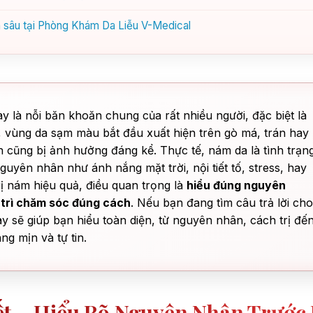
ên sâu tại Phòng Khám Da Liễu V-Medical
ày là nỗi băn khoăn chung của rất nhiều người, đặc biệt là
, vùng da sạm màu bắt đầu xuất hiện trên gò má, trán hay
n cũng bị ảnh hưởng đáng kể. Thực tế, nám da là tình trạn
uyên nhân như ánh nắng mặt trời, nội tiết tố, stress, hay
 nám hiệu quả, điều quan trọng là
hiểu đúng nguyên
 trì chăm sóc đúng cách
. Nếu bạn đang tìm câu trả lời cho
 này sẽ giúp bạn hiểu toàn diện, từ nguyên nhân, cách trị đế
áng mịn và tự tin.
ết – Hiểu Rõ Nguyên Nhân Trước 