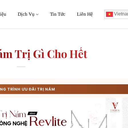
iệu
Dịch Vụ
Tin Tức
Liên Hệ
Vietna
ám Trị Gì Cho Hết
G TRÌNH ƯU ĐÃI TRỊ NÁM