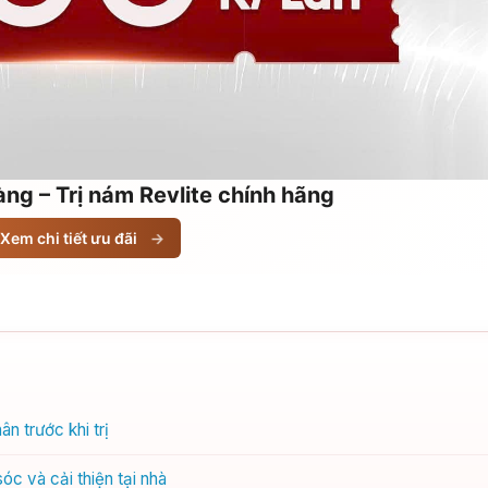
ng – Trị nám Revlite chính hãng
Xem chi tiết ưu đãi
→
n trước khi trị
c và cải thiện tại nhà