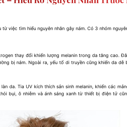
ầu từ việc tìm hiểu nguyên nhân gây nám. Có 3 nhóm nguyê
rogen thay đổi khiến lượng melanin trong da tăng cao. Đây
ường bị nám. Ngoài ra, yếu tố di truyền cũng khiến da dễ 
a làn da. Tia UV kích thích sản sinh melanin, khiến các mả
ói bụi, ô nhiễm và ánh sáng xanh từ thiết bị điện tử cũ