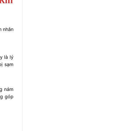
n nhân
 là lý
bị sạm
ng nám
ng góp