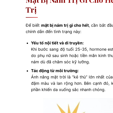
Trị
Để biết
mặt bị nám trị gì cho hết
, cần bắt đ
chính dẫn đến tình trạng này:
Yếu tố nội tiết và di truyền:
Khi bước sang độ tuổi 25-35, hormone est
do phụ nữ sau sinh hoặc tiền mãn kinh th
nám dù đã chăm sóc kỹ lưỡng.
Tác động từ môi trường:
Ánh nắng mặt trời là “kẻ thù” lớn nhất củ
đậm màu và lan rộng hơn. Bên cạnh đó, kh
phần khiến da xuống sắc nhanh chóng.