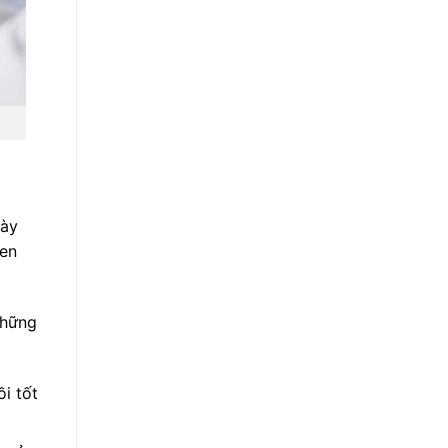
này
gen
những
i tốt