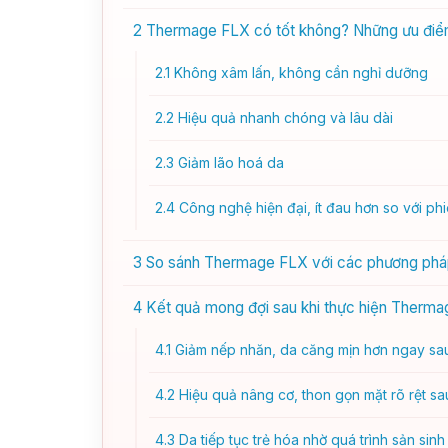
2
Thermage FLX có tốt không? Những ưu điểm
2.1
Không xâm lấn, không cần nghỉ dưỡng
2.2
Hiệu quả nhanh chóng và lâu dài
2.3
Giảm lão hoá da
2.4
Công nghệ hiện đại, ít đau hơn so với ph
3
So sánh Thermage FLX với các phương pháp
4
Kết quả mong đợi sau khi thực hiện Therm
4.1
Giảm nếp nhăn, da căng mịn hơn ngay sau 
4.2
Hiệu quả nâng cơ, thon gọn mặt rõ rệt sa
4.3
Da tiếp tục trẻ hóa nhờ quá trình sản sinh