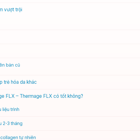
 vượt trội
iên bản cũ
 trẻ hóa da khác
age FLX – Thermage FLX có tốt không?
liệu trình
u 2-3 tháng
 collagen tự nhiên