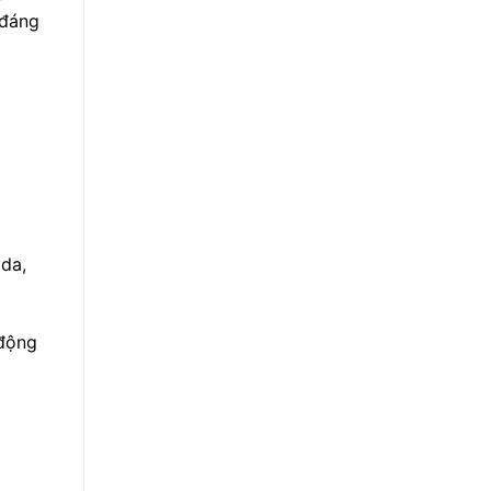
 đáng
 da,
 động