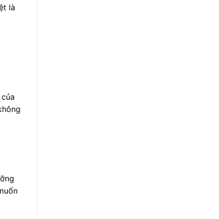
t là
 của
 không
ưỡng
 muốn