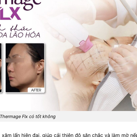
Thermage Flx có tốt không
xâm lấn hiện đại, giúp cải thiện độ săn chắc và làm mờ nế