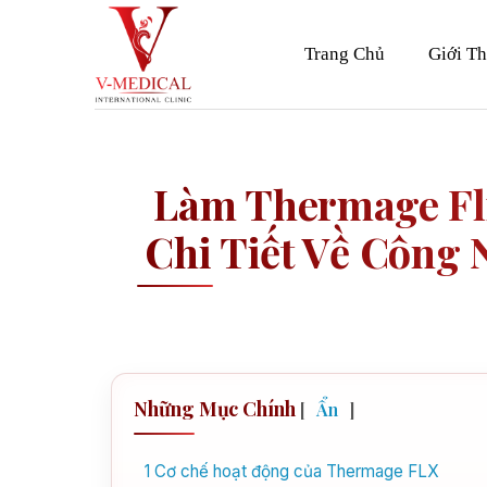
Skip
to
Trang Chủ
Giới Th
content
Làm Thermage Fl
Chi Tiết Về Công
Những Mục Chính
[
Ẩn
]
1
Cơ chế hoạt động của Thermage FLX