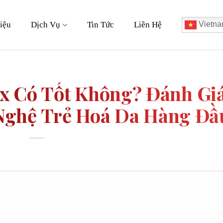
iệu
Dịch Vụ
Tin Tức
Liên Hệ
Vietna
x Có Tốt Không? Đánh Gi
 Nghệ Trẻ Hoá Da Hàng Đầ