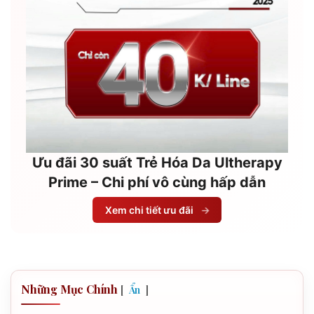
Ưu đãi 30 suất Trẻ Hóa Da Ultherapy
Prime – Chi phí vô cùng hấp dẫn
Xem chi tiết ưu đãi
→
Những Mục Chính
[
]
Ẩn