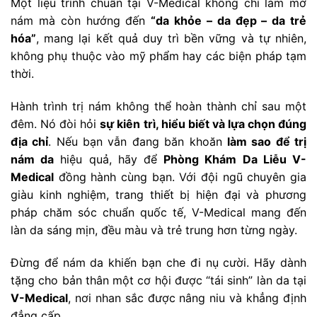
Một liệu trình chuẩn tại V-Medical không chỉ làm mờ
nám mà còn hướng đến
“da khỏe – da đẹp – da trẻ
hóa”
, mang lại kết quả duy trì bền vững và tự nhiên,
không phụ thuộc vào mỹ phẩm hay các biện pháp tạm
thời.
Hành trình trị nám không thể hoàn thành chỉ sau một
đêm. Nó đòi hỏi
sự kiên trì, hiểu biết và lựa chọn đúng
địa chỉ
. Nếu bạn vẫn đang băn khoăn
làm sao để trị
nám da
hiệu quả, hãy để
Phòng Khám Da Liễu V-
Medical
đồng hành cùng bạn. Với đội ngũ chuyên gia
giàu kinh nghiệm, trang thiết bị hiện đại và phương
pháp chăm sóc chuẩn quốc tế, V-Medical mang đến
làn da sáng mịn, đều màu và trẻ trung hơn từng ngày.
Đừng để nám da khiến bạn che đi nụ cười. Hãy dành
tặng cho bản thân một cơ hội được “tái sinh” làn da tại
V-Medical
, nơi nhan sắc được nâng niu và khẳng định
đẳng cấp.