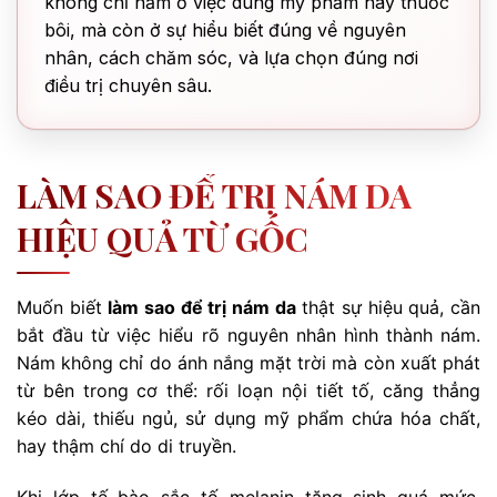
không chỉ nằm ở việc dùng mỹ phẩm hay thuốc
bôi, mà còn ở sự hiểu biết đúng về nguyên
nhân, cách chăm sóc, và lựa chọn đúng nơi
điều trị chuyên sâu.
LÀM SAO ĐỂ TRỊ NÁM DA
HIỆU QUẢ TỪ GỐC
Muốn biết
làm sao để trị nám da
thật sự hiệu quả, cần
bắt đầu từ việc hiểu rõ nguyên nhân hình thành nám.
Nám không chỉ do ánh nắng mặt trời mà còn xuất phát
từ bên trong cơ thể: rối loạn nội tiết tố, căng thẳng
kéo dài, thiếu ngủ, sử dụng mỹ phẩm chứa hóa chất,
hay thậm chí do di truyền.
Khi lớp tế bào sắc tố melanin tăng sinh quá mức,