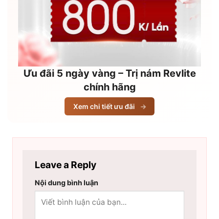
Ưu đãi 5 ngày vàng – Trị nám Revlite
chính hãng
Xem chi tiết ưu đãi
→
Leave a Reply
Nội dung bình luận