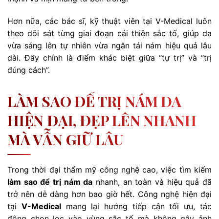
Hơn nữa, các bác sĩ, kỹ thuật viên tại V-Medical luôn
theo dõi sát từng giai đoạn cải thiện sắc tố, giúp da
vừa sáng lên tự nhiên vừa ngăn tái nám hiệu quả lâu
dài. Đây chính là điểm khác biệt giữa “tự trị” và “trị
đúng cách”.
LÀM SAO ĐỂ TRỊ NÁM DA
HIỆN ĐẠI, ĐẸP LÊN NHANH
MÀ VẪN GIỮ LÂU
Trong thời đại thẩm mỹ công nghệ cao, việc tìm kiếm
làm sao để trị nám da
nhanh, an toàn và hiệu quả đã
trở nên dễ dàng hơn bao giờ hết. Công nghệ hiện đại
tại
V-Medical
mang lại hướng tiếp cận tối ưu, tác
động chọn lọc vào vùng sắc tố mà không gây ảnh