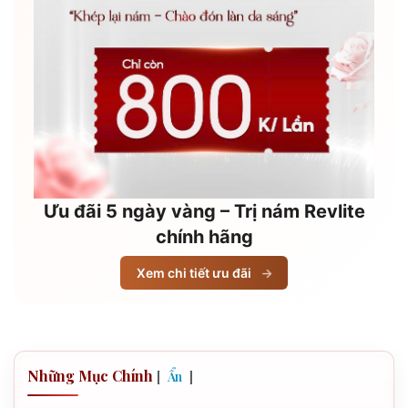
Ưu đãi 5 ngày vàng – Trị nám Revlite
chính hãng
Xem chi tiết ưu đãi
→
Những Mục Chính
[
]
Ẩn