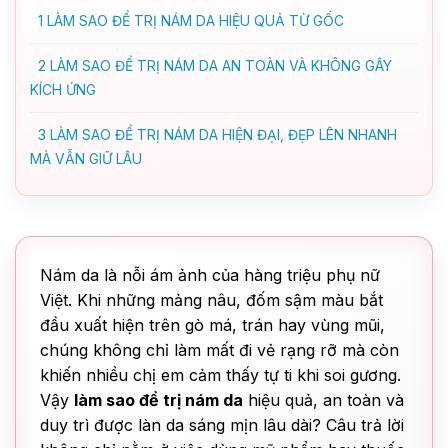
1
LÀM SAO ĐỂ TRỊ NÁM DA HIỆU QUẢ TỪ GỐC
2
LÀM SAO ĐỂ TRỊ NÁM DA AN TOÀN VÀ KHÔNG GÂY
KÍCH ỨNG
3
LÀM SAO ĐỂ TRỊ NÁM DA HIỆN ĐẠI, ĐẸP LÊN NHANH
MÀ VẪN GIỮ LÂU
Nám da là nỗi ám ảnh của hàng triệu phụ nữ
Việt. Khi những mảng nâu, đốm sậm màu bắt
đầu xuất hiện trên gò má, trán hay vùng mũi,
chúng không chỉ làm mất đi vẻ rạng rỡ mà còn
khiến nhiều chị em cảm thấy tự ti khi soi gương.
Vậy
làm sao để trị nám da
hiệu quả, an toàn và
duy trì được làn da sáng mịn lâu dài? Câu trả lời