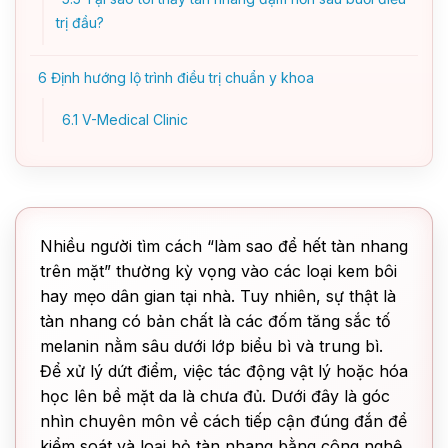
trị đầu?
6
Định hướng lộ trình điều trị chuẩn y khoa
6.1
V-Medical Clinic
Nhiều người tìm cách “làm sao để hết tàn nhang
trên mặt” thường kỳ vọng vào các loại kem bôi
hay mẹo dân gian tại nhà. Tuy nhiên, sự thật là
tàn nhang có bản chất là các đốm tăng sắc tố
melanin nằm sâu dưới lớp biểu bì và trung bì.
Để xử lý dứt điểm, việc tác động vật lý hoặc hóa
học lên bề mặt da là chưa đủ. Dưới đây là góc
nhìn chuyên môn về cách tiếp cận đúng đắn để
kiểm soát và loại bỏ tàn nhang bằng công nghệ