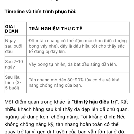
Timeline và tiến trình phục hồi:
GIAI
TRẢI NGHIỆM THỰC TẾ
ĐOẠN
Ngay
Đốm tàn nhang có thể đậm màu hơn (hiện tượng
sau buổi
bong vảy nhẹ), đây là dấu hiệu tốt cho thấy sắc
đầu
tố đang bị đẩy lên.
Sau 7-10
Vảy bong tự nhiên, da bắt đầu sáng dần lên.
ngày
Sau liệu
Tàn nhang mờ dần 80-90% tùy cơ địa và khả
trình (3-
năng chống nắng của bạn.
5 buổi)
Một điểm quan trọng khác là
“tâm lý hậu điều trị”
. Rất
nhiều khách hàng sau khi thấy da đẹp lên đã chủ quan,
ngừng sử dụng kem chống nắng. Tôi khẳng định: Nếu
không chống nắng kỹ, tàn nhang hoàn toàn có thể
quay trở lại vì gen di truyền của bạn vẫn tồn tại ở đó.