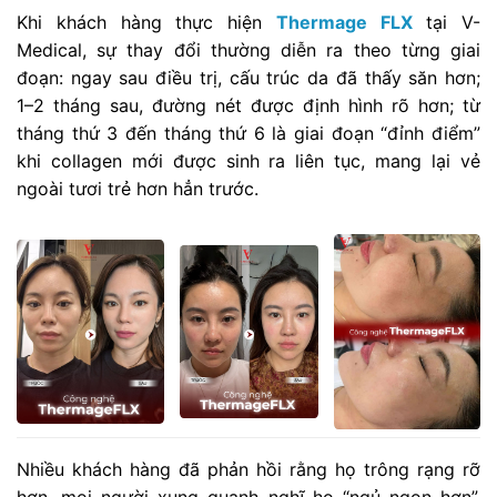
Khi khách hàng thực hiện
Thermage FLX
tại V-
Medical, sự thay đổi thường diễn ra theo từng giai
đoạn: ngay sau điều trị, cấu trúc da đã thấy săn hơn;
1–2 tháng sau, đường nét được định hình rõ hơn; từ
tháng thứ 3 đến tháng thứ 6 là giai đoạn “đỉnh điểm”
khi collagen mới được sinh ra liên tục, mang lại vẻ
ngoài tươi trẻ hơn hẳn trước.
Nhiều khách hàng đã phản hồi rằng họ trông rạng rỡ
hơn, mọi người xung quanh nghĩ họ “ngủ ngon hơn”,