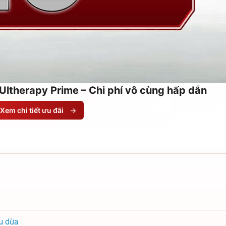
Ultherapy Prime – Chi phí vô cùng hấp dẫn
Xem chi tiết ưu đãi
→
u dừa