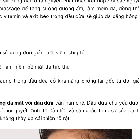
 sử dụng dầu dừa nguyên chất hoặc kết hợp với các nguyê
ặc massage để tăng cường dưỡng ẩm, làm mềm da, đồng thờ
c vitamin và axit béo trong dầu dừa sẽ giúp da căng bóng 
h sử dụng đơn giản, tiết kiệm chi phí.
ô, làm mềm bề mặt da tức thì.
 lauric trong dầu dừa có khả năng chống lại gốc tự do, gi
ng da mặt với dầu dừa
vẫn hạn chế. Dầu dừa chủ yếu dư
bì nơi quyết định độ đàn hồi và săn chắc thực sự của da. 
không thấy da cải thiện rõ rệt.