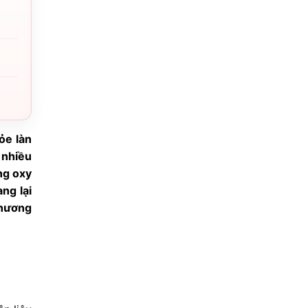
ỏe làn
 nhiều
ng oxy
ng lại
phương