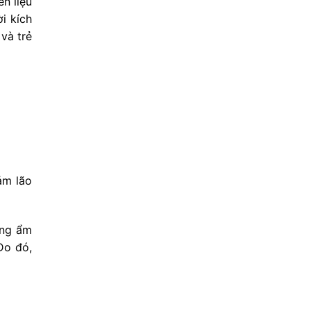
n liệu
i kích
và trẻ
ảm lão
ỡng ẩm
Do đó,