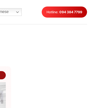
mese
Hotline:
094 384 7799