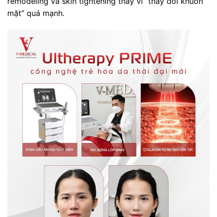
remodeling và skin tightening thay vì “thay đổi khuôn
mặt” quá mạnh.