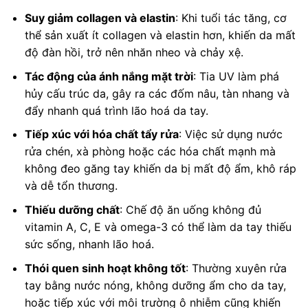
Suy giảm collagen và elastin
: Khi tuổi tác tăng, cơ
thể sản xuất ít collagen và elastin hơn, khiến da mất
độ đàn hồi, trở nên nhăn nheo và chảy xệ.
Tác động của ánh nắng mặt trời
: Tia UV làm phá
hủy cấu trúc da, gây ra các đốm nâu, tàn nhang và
đẩy nhanh quá trình lão hoá da tay.
Tiếp xúc với hóa chất tẩy rửa
: Việc sử dụng nước
rửa chén, xà phòng hoặc các hóa chất mạnh mà
không đeo găng tay khiến da bị mất độ ẩm, khô ráp
và dễ tổn thương.
Thiếu dưỡng chất
: Chế độ ăn uống không đủ
vitamin A, C, E và omega-3 có thể làm da tay thiếu
sức sống, nhanh lão hoá.
Thói quen sinh hoạt không tốt
: Thường xuyên rửa
tay bằng nước nóng, không dưỡng ẩm cho da tay,
hoặc tiếp xúc với môi trường ô nhiễm cũng khiến