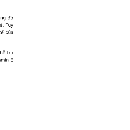
ong đó
à. Tuy
tế của
hỗ trợ
amin E