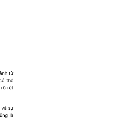
hành từ
ó thể
rõ rệt
 và sự
ũng là