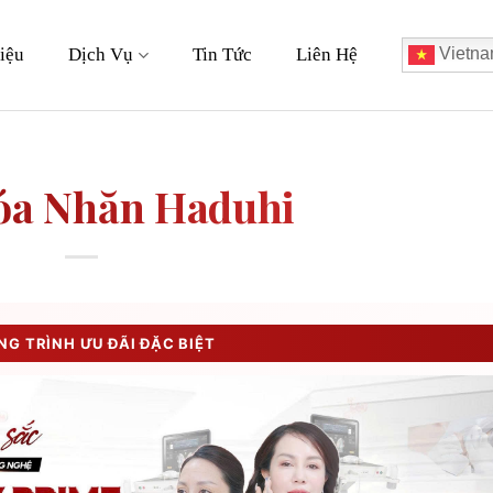
iệu
Dịch Vụ
Tin Tức
Liên Hệ
Vietna
óa Nhăn Haduhi
G TRÌNH ƯU ĐÃI ĐẶC BIỆT