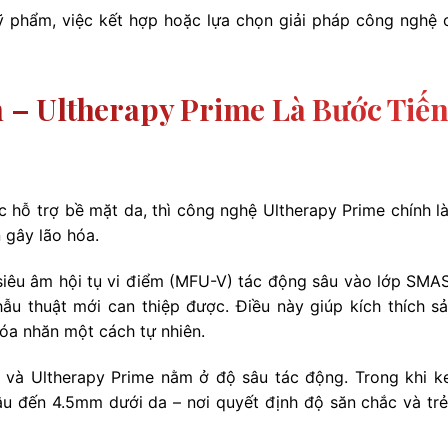
mỹ phẩm, việc kết hợp hoặc lựa chọn giải pháp công nghệ 
– Ultherapy Prime Là Bước Tiế
c hỗ trợ bề mặt da, thì công nghệ Ultherapy Prime chính l
 gây lão hóa.
siêu âm hội tụ vi điểm (MFU-V) tác động sâu vào lớp SMAS
ẫu thuật mới can thiệp được. Điều này giúp kích thích sả
óa nhăn một cách tự nhiên.
 và Ultherapy Prime nằm ở độ sâu tác động. Trong khi k
âu đến 4.5mm dưới da – nơi quyết định độ săn chắc và trẻ