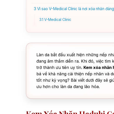
3
Vì sao V-Medical Clinic là nơi xóa nhăn đáng
3.1
V-Medical Clinic
Làn da bắt đầu xuất hiện những nếp nhăn
đang âm thầm diễn ra. Khi đó, việc tìm
trở thành ưu tiên uy tín.
Kem xóa nhăn 
bá về khả năng cải thiện nếp nhăn và 
tốt như kỳ vọng? Bài viết dưới đây sẽ gi
ưu hơn cho làn da đang lão hóa.
Kem Xóa Nhăn Haduhi Có