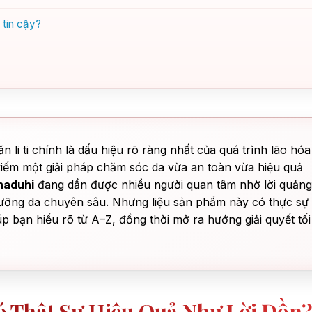
 tin cậy?
 li ti chính là dấu hiệu rõ ràng nhất của quá trình lão hóa
 kiếm một giải pháp chăm sóc da vừa an toàn vừa hiệu quả
haduhi
đang dần được nhiều người quan tâm nhờ lời quảng
dưỡng da chuyên sâu. Nhưng liệu sản phẩm này có thực sự
úp bạn hiểu rõ từ A–Z, đồng thời mở ra hướng giải quyết tối
 Thật Sự Hiệu Quả Như Lời Đồn?