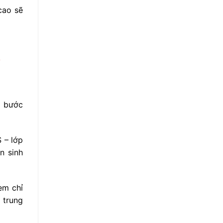
cao sẽ
n
à bước
 – lớp
n sinh
em chỉ
 trung