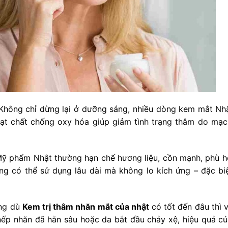
. Không chỉ dừng lại ở dưỡng sáng, nhiều dòng kem mắt Nh
hoạt chất chống oxy hóa giúp giảm tình trạng thâm do mạ
 Mỹ phẩm Nhật thường hạn chế hương liệu, cồn mạnh, phù h
ng có thể sử dụng lâu dài mà không lo kích ứng – đặc biệ
ằng dù
Kem trị thâm nhăn mắt của nhật
có tốt đến đâu thì v
 nếp nhăn đã hằn sâu hoặc da bắt đầu chảy xệ, hiệu quả c