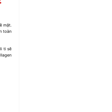
ề mặt.
n toàn
 ti sẽ
llagen