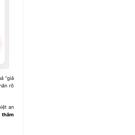
ả “giả
hăn rõ
iệt an
ị thâm