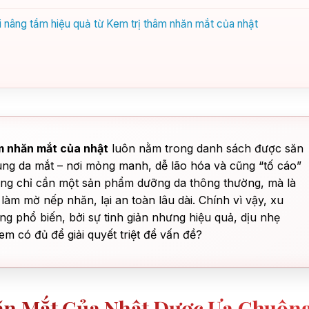
ơi nâng tầm hiệu quả từ Kem trị thâm nhăn mắt của nhật
m nhăn mắt của nhật
luôn nằm trong danh sách được săn
ùng da mắt – nơi mỏng manh, dễ lão hóa và cũng “tố cáo”
không chỉ cần một sản phẩm dưỡng da thông thường, mà là
làm mờ nếp nhăn, lại an toàn lâu dài. Chính vì vậy, xu
 phổ biến, bởi sự tinh giản nhưng hiệu quả, dịu nhẹ
m có đủ để giải quyết triệt để vấn đề?
ăn Mắt Của Nhật Được Ưa Chuộn