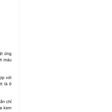
ật ứng
ch máu
ợp với
t là ở
ẫn chỉ
ủa kem