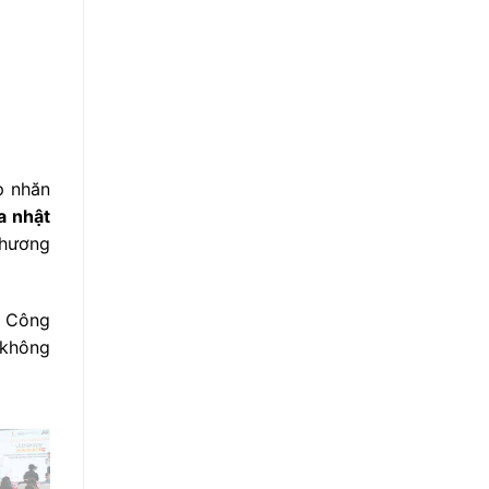
p nhăn
a nhật
phương
. Công
 không