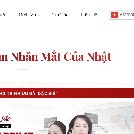
iệu
Dịch Vụ
Tin Tức
Liên Hệ
Vietna
m Nhăn Mắt Của Nhật
G TRÌNH ƯU ĐÃI ĐẶC BIỆT