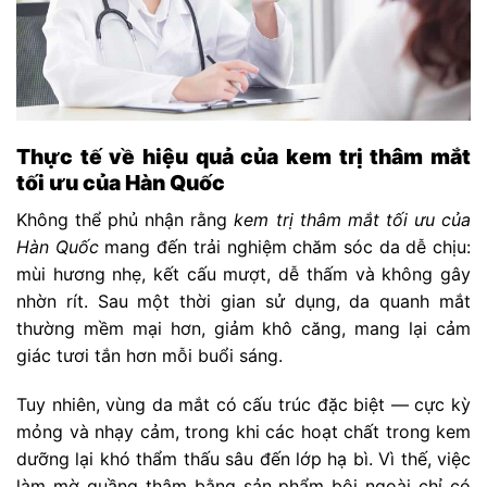
Thực tế về hiệu quả của kem trị thâm mắt
tối ưu của Hàn Quốc
Không thể phủ nhận rằng
kem trị thâm mắt tối ưu của
Hàn Quốc
mang đến trải nghiệm chăm sóc da dễ chịu:
mùi hương nhẹ, kết cấu mượt, dễ thấm và không gây
nhờn rít. Sau một thời gian sử dụng, da quanh mắt
thường mềm mại hơn, giảm khô căng, mang lại cảm
giác tươi tắn hơn mỗi buổi sáng.
Tuy nhiên, vùng da mắt có cấu trúc đặc biệt — cực kỳ
mỏng và nhạy cảm, trong khi các hoạt chất trong kem
dưỡng lại khó thẩm thấu sâu đến lớp hạ bì. Vì thế, việc
làm mờ quầng thâm bằng sản phẩm bôi ngoài chỉ có