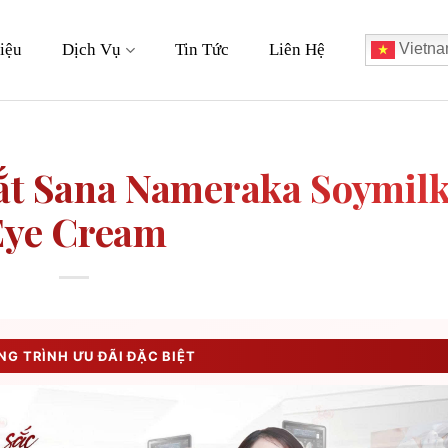
iệu
Dịch Vụ
Tin Tức
Liên Hệ
Vietna
t Sana Nameraka Soymil
Eye Cream
G TRÌNH ƯU ĐÃI ĐẶC BIỆT