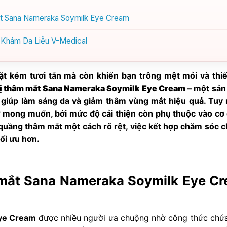
ắt Sana Nameraka Soymilk Eye Cream
g Khám Da Liễu V-Medical
t kém tươi tắn mà còn khiến bạn trông mệt mỏi và thi
ị thâm mắt Sana Nameraka Soymilk Eye Cream
– một sả
o giúp làm sáng da và giảm thâm vùng mắt hiệu quả. Tuy 
 mong muốn, bởi mức độ cải thiện còn phụ thuộc vào cơ 
 quầng thâm mắt một cách rõ rệt, việc kết hợp chăm sóc 
ối ưu hơn.
 mắt Sana Nameraka Soymilk Eye C
Eye Cream
được nhiều người ưa chuộng nhờ công thức chứa