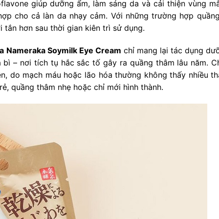
soflavone giúp dưỡng ẩm, làm sáng da và cải thiện vùng m
hợp cho cả làn da nhạy cảm. Với những trường hợp quần
 tắn hơn sau thời gian kiên trì sử dụng.
na Nameraka Soymilk Eye Cream
chỉ mang lại tác dụng dư
bì – nơi tích tụ hắc sắc tố gây ra quầng thâm lâu năm. Ch
yền, do mạch máu hoặc lão hóa thường không thấy nhiều th
rẻ, quầng thâm nhẹ hoặc chỉ mới hình thành.