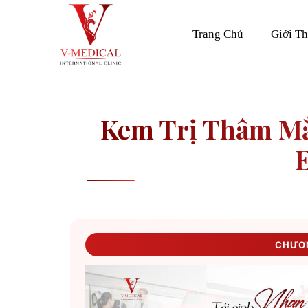
Skip
to
Trang Chủ
Giới Th
content
Kem Trị Thâm Mắ
CHƯƠN