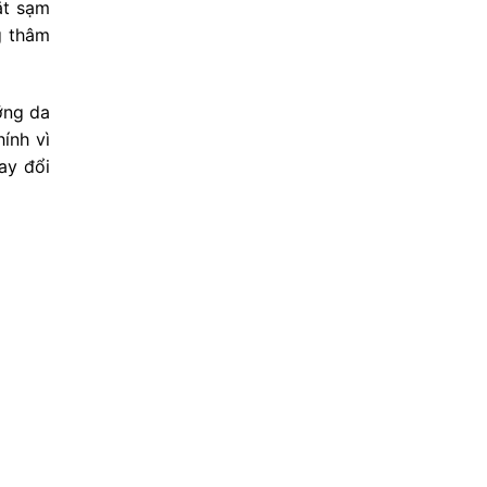
ắt sạm
g thâm
ỡng da
ính vì
ay đổi