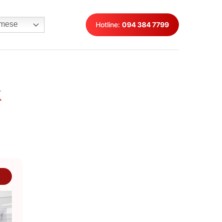
mese
Hotline:
094 384 7799
k