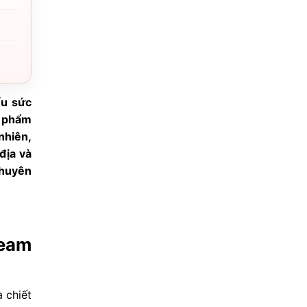
ếu sức
n phẩm
nhiên,
địa và
chuyên
ream
 chiết