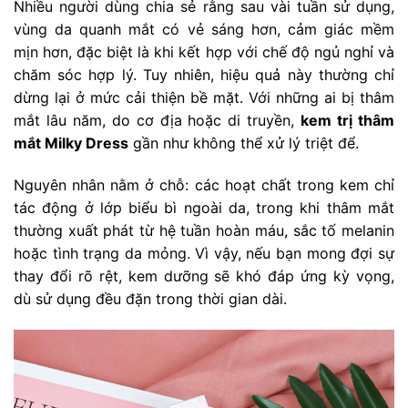
Nhiều người dùng chia sẻ rằng sau vài tuần sử dụng,
vùng da quanh mắt có vẻ sáng hơn, cảm giác mềm
mịn hơn, đặc biệt là khi kết hợp với chế độ ngủ nghỉ và
chăm sóc hợp lý. Tuy nhiên, hiệu quả này thường chỉ
dừng lại ở mức cải thiện bề mặt. Với những ai bị thâm
mắt lâu năm, do cơ địa hoặc di truyền,
kem trị thâm
mắt Milky Dress
gần như không thể xử lý triệt để.
Nguyên nhân nằm ở chỗ: các hoạt chất trong kem chỉ
tác động ở lớp biểu bì ngoài da, trong khi thâm mắt
thường xuất phát từ hệ tuần hoàn máu, sắc tố melanin
hoặc tình trạng da mỏng. Vì vậy, nếu bạn mong đợi sự
thay đổi rõ rệt, kem dưỡng sẽ khó đáp ứng kỳ vọng,
dù sử dụng đều đặn trong thời gian dài.