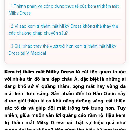
1
Thành phần và công dụng thực tế của kem trị thâm mắt
Milky Dress
2
Vì sao kem trị thâm mắt Milky Dress không thể thay thế
các phương pháp chuyên sâu?
3
Giải pháp thay thế vượt trội hơn kem trị thâm mắt Milky
Dress tại V-Medical
Kem trị thâm mắt Milky Dress
là cái tên quen thuộc
với nhiều tín đồ làm đẹp châu Á, đặc biệt là những ai
đang khổ sở vì quầng thâm, bọng mắt hay vùng da
mắt kém tươi sáng. Sản phẩm đến từ Hàn Quốc này
được giới thiệu là có khả năng dưỡng sáng, cải thiện
sắc tố da và giúp đôi mắt trông trẻ trung hơn. Tuy
nhiên, giữa muôn vàn lời quảng cáo rầm rộ, liệu kem
trị thâm mắt Milky Dress có thật sự hiệu quả như
mong đợi hay không? Hãy cùng tìm hiểu kỹ hơn trước