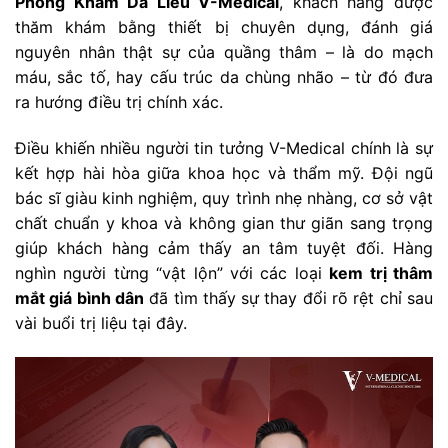
Phòng Khám Da Liễu V-Medical
, khách hàng được
thăm khám bằng thiết bị chuyên dụng, đánh giá
nguyên nhân thật sự của quầng thâm – là do mạch
máu, sắc tố, hay cấu trúc da chùng nhão – từ đó đưa
ra hướng điều trị chính xác.
Điều khiến nhiều người tin tưởng V-Medical chính là sự
kết hợp hài hòa giữa khoa học và thẩm mỹ. Đội ngũ
bác sĩ giàu kinh nghiệm, quy trình nhẹ nhàng, cơ sở vật
chất chuẩn y khoa và không gian thư giãn sang trọng
giúp khách hàng cảm thấy an tâm tuyệt đối. Hàng
nghìn người từng “vật lộn” với các loại
kem trị thâm
mắt giá bình dân
đã tìm thấy sự thay đổi rõ rệt chỉ sau
vài buổi trị liệu tại đây.