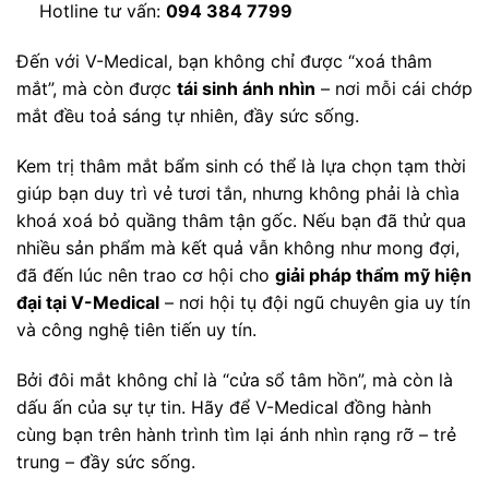
Hotline tư vấn:
094 384 7799
Đến với V-Medical, bạn không chỉ được “xoá thâm
mắt”, mà còn được
tái sinh ánh nhìn
– nơi mỗi cái chớp
mắt đều toả sáng tự nhiên, đầy sức sống.
Kem trị thâm mắt bẩm sinh có thể là lựa chọn tạm thời
giúp bạn duy trì vẻ tươi tắn, nhưng không phải là chìa
khoá xoá bỏ quầng thâm tận gốc. Nếu bạn đã thử qua
nhiều sản phẩm mà kết quả vẫn không như mong đợi,
đã đến lúc nên trao cơ hội cho
giải pháp thẩm mỹ hiện
đại tại V-Medical
– nơi hội tụ đội ngũ chuyên gia uy tín
và công nghệ tiên tiến uy tín.
Bởi đôi mắt không chỉ là “cửa sổ tâm hồn”, mà còn là
dấu ấn của sự tự tin. Hãy để V-Medical đồng hành
cùng bạn trên hành trình tìm lại ánh nhìn rạng rỡ – trẻ
trung – đầy sức sống.