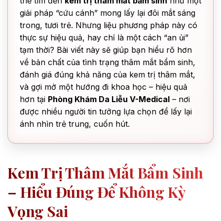
thế tìm đến
kem trị thâm mắt bẩm sinh
như một
giải pháp “cứu cánh” mong lấy lại đôi mắt sáng
trong, tươi trẻ. Nhưng liệu phương pháp này có
thực sự hiệu quả, hay chỉ là một cách “an ủi”
tạm thời? Bài viết này sẽ giúp bạn hiểu rõ hơn
về bản chất của tình trạng thâm mắt bẩm sinh,
đánh giá đúng khả năng của kem trị thâm mắt,
và gợi mở một hướng đi khoa học – hiệu quả
hơn tại
Phòng Khám Da Liễu V-Medical
– nơi
được nhiều người tin tưởng lựa chọn để lấy lại
ánh nhìn trẻ trung, cuốn hút.
Kem Trị Thâm Mắt Bẩm Sinh
– Hiểu Đúng Để Không Kỳ
Vọng Sai