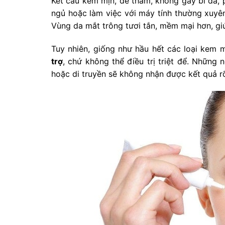
Kết cấu kem mịn, dễ thấm, không gây bí da, 
ngủ hoặc làm việc với máy tính thường xuyên,
Vùng da mắt trông tươi tắn, mềm mại hơn, gi
Tuy nhiên, giống như hầu hết các loại kem
trợ
, chứ không thể điều trị triệt để. Nhữn
hoặc di truyền sẽ không nhận được kết quả r