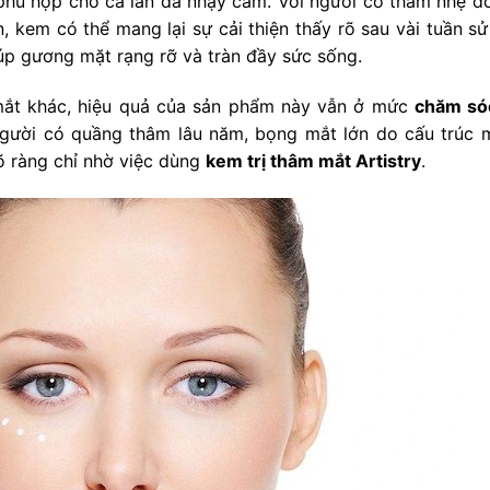
phù hợp cho cả làn da nhạy cảm. Với người có thâm nhẹ do
 kem có thể mang lại sự cải thiện thấy rõ sau vài tuần sử
úp gương mặt rạng rỡ và tràn đầy sức sống.
 mắt khác, hiệu quả của sản phẩm này vẫn ở mức
chăm só
g người có quầng thâm lâu năm, bọng mắt lớn do cấu trúc
õ ràng chỉ nhờ việc dùng
kem trị thâm mắt Artistry
.