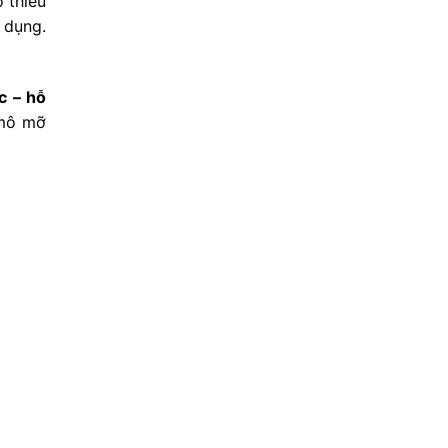
 thiếu
 dụng.
c – hỗ
 mô mỡ