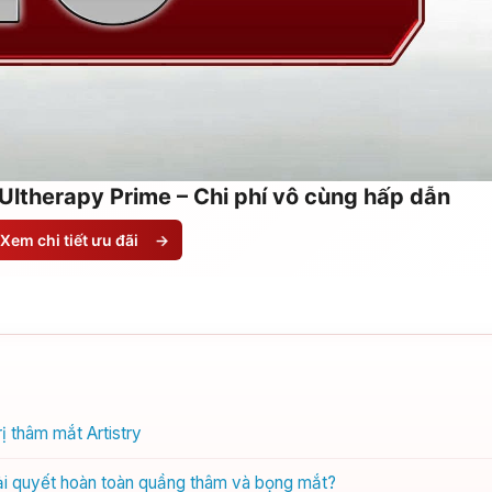
Ultherapy Prime – Chi phí vô cùng hấp dẫn
Xem chi tiết ưu đãi
→
 thâm mắt Artistry
iải quyết hoàn toàn quầng thâm và bọng mắt?