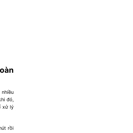
toàn
 nhiều
hi đó,
 xử lý
út rồi