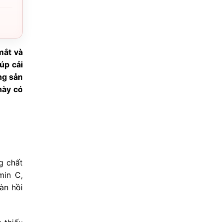
mắt và
úp cải
ng sản
này có
g chất
min C,
àn hồi