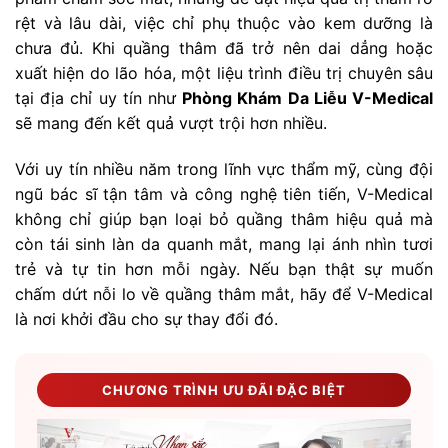
rệt và lâu dài, việc chỉ phụ thuộc vào kem dưỡng là
chưa đủ. Khi quầng thâm đã trở nên dai dẳng hoặc
xuất hiện do lão hóa, một liệu trình điều trị chuyên sâu
tại địa chỉ uy tín như
Phòng Khám Da Liễu V-Medical
sẽ mang đến kết quả vượt trội hơn nhiều.
Với uy tín nhiều năm trong lĩnh vực thẩm mỹ, cùng đội
ngũ bác sĩ tận tâm và công nghệ tiên tiến, V-Medical
không chỉ giúp bạn loại bỏ quầng thâm hiệu quả mà
còn tái sinh làn da quanh mắt, mang lại ánh nhìn tươi
trẻ và tự tin hơn mỗi ngày. Nếu bạn thật sự muốn
chấm dứt nỗi lo về quầng thâm mắt, hãy để V-Medical
là nơi khởi đầu cho sự thay đổi đó.
CHƯƠNG TRÌNH ƯU ĐÃI ĐẶC BIỆT