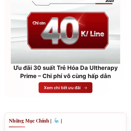
Ưu đãi 30 suất Trẻ Hóa Da Ultherapy
Prime – Chi phí vô cùng hấp dẫn
Xem chi tiết ưu đãi
→
Những Mục Chính
[
]
Ẩn