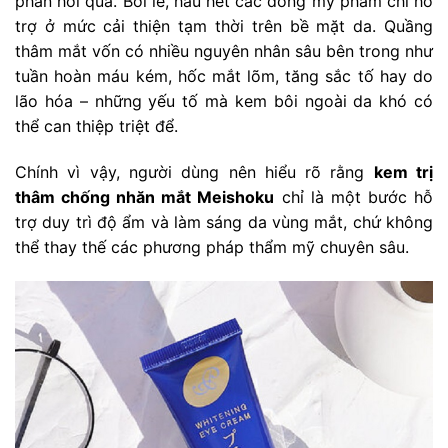
phần hơi quá. Bởi lẽ, hầu hết các dòng mỹ phẩm chỉ hỗ
trợ ở mức cải thiện tạm thời trên bề mặt da. Quầng
thâm mắt vốn có nhiều nguyên nhân sâu bên trong như
tuần hoàn máu kém, hốc mắt lõm, tăng sắc tố hay do
lão hóa – những yếu tố mà kem bôi ngoài da khó có
thể can thiệp triệt để.
Chính vì vậy, người dùng nên hiểu rõ rằng
kem trị
thâm chống nhăn mắt Meishoku
chỉ là một bước hỗ
trợ duy trì độ ẩm và làm sáng da vùng mắt, chứ không
thể thay thế các phương pháp thẩm mỹ chuyên sâu.