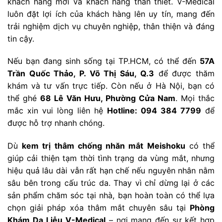
khách hàng mới và khách hàng thân thiết. V-Medical
luôn đặt lợi ích của khách hàng lên uy tín, mang đến
trải nghiệm dịch vụ chuyên nghiệp, thân thiện và đáng
tin cậy.
Nếu bạn đang sinh sống tại TP.HCM, có thể đến
57A
Trần Quốc Thảo, P. Võ Thị Sáu, Q.3
để được thăm
khám và tư vấn trực tiếp. Còn nếu ở Hà Nội, bạn có
thể ghé
68 Lê Văn Hưu, Phường Cửa Nam
. Mọi thắc
mắc xin vui lòng liên hệ
Hotline: 094 384 7799
để
được hỗ trợ nhanh chóng.
Dù
kem trị thâm chống nhăn mắt Meishoku
có thể
giúp cải thiện tạm thời tình trạng da vùng mắt, nhưng
hiệu quả lâu dài vẫn rất hạn chế nếu nguyên nhân nằm
sâu bên trong cấu trúc da. Thay vì chỉ dừng lại ở các
sản phẩm chăm sóc tại nhà, bạn hoàn toàn có thể lựa
chọn giải pháp xóa thâm mắt chuyên sâu tại
Phòng
Khám Da Liễu V-Medical
– nơi mang đến sự kết hợp