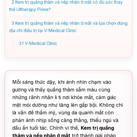
2
Kem trị quầng thâm và nếp nhăn ở mắt có đủ sức thay
thế Ultherapy Prime?
3
Kem trị quầng thâm và nếp nhăn ở mắt và lựa chọn đúng
địa chỉ điều trị tại V-Medical Clinic
3.1
V-Medical Clinic
Mỗi sáng thức dậy, khi ánh nhìn chạm vào
gương và thấy quầng thâm sẫm màu cùng
những rãnh nhăn li ti nơi khóe mắt, cảm giác
mệt mỏi dường như tăng lên gấp bội. Không chỉ
là vấn đề thẩm mỹ, vùng da quanh mắt còn
phản ánh nhịp sống căng thẳng, thiếu ngủ và
dấu ấn tuổi tác. Chính vì thế,
Kem trị quầng
thâm và nếp nhăn ở mắt
trở thành giải pháp