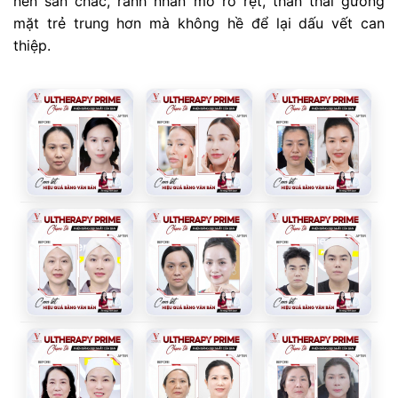
nên săn chắc, rãnh nhăn mờ rõ rệt, thần thái gương
mặt trẻ trung hơn mà không hề để lại dấu vết can
thiệp.