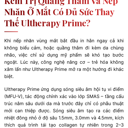
Kem Trị Quầng Thâm Và Nếp
Nhăn Ở Mắt Có Đủ Sức Thay
Thế Ultherapy Prime?
Khi nếp nhăn vùng mắt bắt đầu in hằn ngay cả khi
không biểu cảm, hoặc quầng thâm đi kèm da chùng
nhão, việc chỉ sử dụng mỹ phẩm sẽ khó tạo bước
ngoặt. Lúc này, công nghệ nâng cơ – trẻ hóa không
xâm lấn như Ultherapy Prime mở ra một hướng đi khác
biệt.
Ultherapy Prime ứng dụng sóng siêu âm hội tụ vi điểm
(MFU-V), tác động chính xác vào lớp SMAS – tầng cấu
trúc nằm sâu dưới da mà trước đây chỉ có phẫu thuật
mới can thiệp được. Sóng siêu âm tạo ra các điểm
nhiệt đông nhỏ ở độ sâu 1.5mm, 3.0mm và 4.5mm, kích
thích quá trình tái tạo collagen tự nhiên trong 2–3