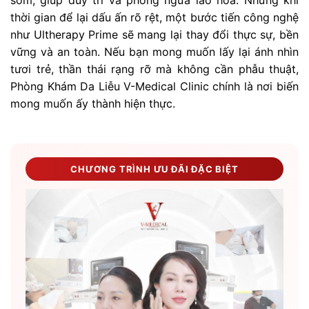
sớm, giúp duy trì và phòng ngừa lão hóa. Nhưng khi
thời gian để lại dấu ấn rõ rệt, một bước tiến công nghệ
như Ultherapy Prime sẽ mang lại thay đổi thực sự, bền
vững và an toàn. Nếu bạn mong muốn lấy lại ánh nhìn
tươi trẻ, thần thái rạng rỡ mà không cần phẫu thuật,
Phòng Khám Da Liễu V-Medical Clinic chính là nơi biến
mong muốn ấy thành hiện thực.
CHƯƠNG TRÌNH ƯU ĐÃI ĐẶC BIỆT