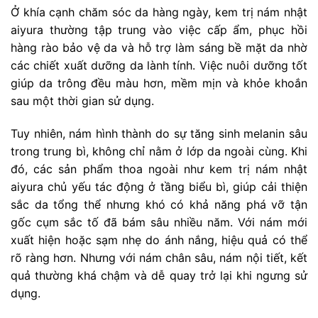
Ở khía cạnh chăm sóc da hàng ngày, kem trị nám nhật
aiyura thường tập trung vào việc cấp ẩm, phục hồi
hàng rào bảo vệ da và hỗ trợ làm sáng bề mặt da nhờ
các chiết xuất dưỡng da lành tính. Việc nuôi dưỡng tốt
giúp da trông đều màu hơn, mềm mịn và khỏe khoắn
sau một thời gian sử dụng.
Tuy nhiên, nám hình thành do sự tăng sinh melanin sâu
trong trung bì, không chỉ nằm ở lớp da ngoài cùng. Khi
đó, các sản phẩm thoa ngoài như kem trị nám nhật
aiyura chủ yếu tác động ở tầng biểu bì, giúp cải thiện
sắc da tổng thể nhưng khó có khả năng phá vỡ tận
gốc cụm sắc tố đã bám sâu nhiều năm. Với nám mới
xuất hiện hoặc sạm nhẹ do ánh nắng, hiệu quả có thể
rõ ràng hơn. Nhưng với nám chân sâu, nám nội tiết, kết
quả thường khá chậm và dễ quay trở lại khi ngưng sử
dụng.