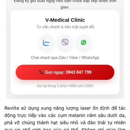
Đăng ký giữ suất ngay nếu bạn chưa sắp xếp được thời
gian.
V-Medical Clinic
Tư vấn nhanh & bảo mật tuyệt đối
Chat nhanh qua Zalo / Viber / WhatsApp
Gọi ngay: 0943 847 799
Gọi lại trong 5 phút • Miễn phí 100%
Revlite sử dụng xung năng lượng laser ổn định để tác
động trực tiếp vào các cụm melanin nằm sâu dưới da,
phá vỡ chúng thành hạt siêu nhỏ và đào thải tự nhiên
qua cơ chế sinh học của cơ thể. Không chỉ giúp làm