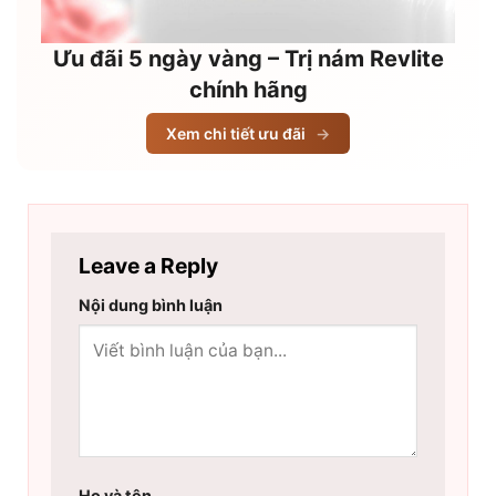
Ưu đãi 5 ngày vàng – Trị nám Revlite
chính hãng
Xem chi tiết ưu đãi
→
Leave a Reply
Nội dung bình luận
Họ và tên