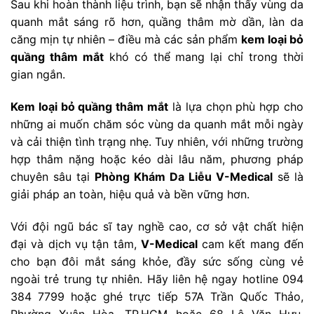
Sau khi hoàn thành liệu trình, bạn sẽ nhận thấy vùng da
quanh mắt sáng rõ hơn, quầng thâm mờ dần, làn da
căng mịn tự nhiên – điều mà các sản phẩm
kem loại bỏ
quầng thâm mắt
khó có thể mang lại chỉ trong thời
gian ngắn.
Kem loại bỏ quầng thâm mắt
là lựa chọn phù hợp cho
những ai muốn chăm sóc vùng da quanh mắt mỗi ngày
và cải thiện tình trạng nhẹ. Tuy nhiên, với những trường
hợp thâm nặng hoặc kéo dài lâu năm, phương pháp
chuyên sâu tại
Phòng Khám Da Liễu V-Medical
sẽ là
giải pháp an toàn, hiệu quả và bền vững hơn.
Với đội ngũ bác sĩ tay nghề cao, cơ sở vật chất hiện
đại và dịch vụ tận tâm,
V-Medical
cam kết mang đến
cho bạn đôi mắt sáng khỏe, đầy sức sống cùng vẻ
ngoài trẻ trung tự nhiên. Hãy liên hệ ngay hotline 094
384 7799 hoặc ghé trực tiếp 57A Trần Quốc Thảo,
Phường Xuân Hòa, TP.HCM hoặc 68 Lê Văn Hưu,