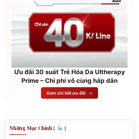
Ưu đãi 30 suất Trẻ Hóa Da Ultherapy
Prime – Chi phí vô cùng hấp dẫn
Xem chi tiết ưu đãi
→
Những Mục Chính
[
]
Ẩn