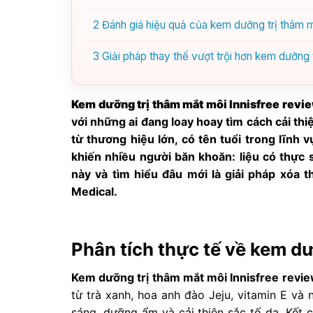
2
Đánh giá hiệu quả của kem dưỡng trị thâm mắ
3
Giải pháp thay thế vượt trội hơn kem dưỡng 
Kem dưỡng trị thâm mắt môi Innisfree revi
với những ai đang loay hoay tìm cách cải th
từ thương hiệu lớn, có tên tuổi trong lĩnh
khiến nhiều người băn khoăn: liệu có thực 
này và tìm hiểu đâu mới là giải pháp xóa 
Medical.
Phân tích thực tế về kem dư
Kem dưỡng trị thâm mắt môi Innisfree revi
từ trà xanh, hoa anh đào Jeju, vitamin E và
sáng, dưỡng ẩm và cải thiện sắc tố da. Kết