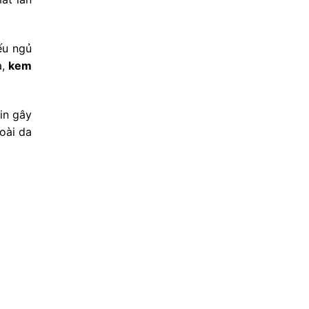
ếu ngủ
a,
kem
in gây
oài da