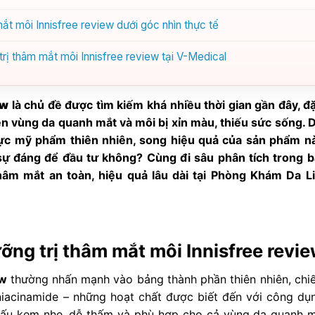
t môi Innisfree review dưới góc nhìn thực tế
trị thâm mắt môi Innisfree review tại V-Medical
ew
là chủ đề được tìm kiếm khá nhiều thời gian gần đây, đặ
iện vùng da quanh mắt và môi bị xỉn màu, thiếu sức sống. 
 vực mỹ phẩm thiên nhiên, song hiệu quả của sản phẩm n
sự đáng để đầu tư không? Cùng đi sâu phân tích trong bà
thâm mắt an toàn, hiệu quả lâu dài tại Phòng Khám Da L
ỡng trị thâm mắt môi Innisfree revi
ew
thường nhấn mạnh vào bảng thành phần thiên nhiên, chiế
 niacinamide – những hoạt chất được biết đến với công dụ
 cấu kem nhẹ, dễ thấm và phù hợp cho cả vùng da quanh m