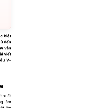
c biệt
Dù đến
ày vẫn
i viết
iễu V-
ew
t xuất
ng làm
ắt lẫn