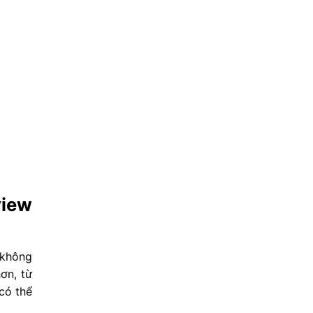
view
 không
ơn, từ
có thể