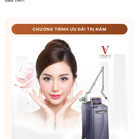
CHƯƠNG TRÌNH ƯU ĐÃI TRỊ NÁM