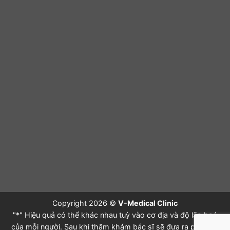
Copyright 2026 ©
V-Medical Clinic
"*" Hiệu quả có thể khác nhau tuỳ vào cơ địa và độ lão hoá
của mỗi người. Sau khi thăm khám bác sĩ sẽ đưa ra phác đồ