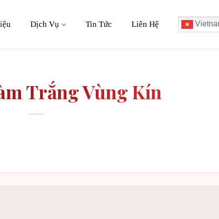
iệu
Dịch Vụ
Tin Tức
Liên Hệ
Vietna
àm Trắng Vùng Kín