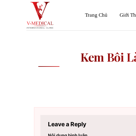
Skip
to
Trang Chủ
Giới Th
content
Kem Bôi L
Leave a Reply
Nội dung bình luận