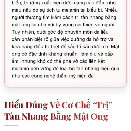
biến, thường xuất hiện dưới dạng các đốm nhỏ
màu nâu do sự tích tụ melanin tại biểu bì. Nhiều
người thường tìm kiếm cách trị tàn nhang bằng
mật ong tại nhà với hy vọng cải thiện vẻ ngoài.
Tuy nhiên, dưới góc độ chuyên môn da liễu,
cần phân biệt rõ giữa việc dưỡng da hỗ trợ và
khả năng điều trị triệt để sắc tố sâu dưới da. Mật
ong có đặc tính kháng khuẩn, làm dịu và cấp
ẩm, nhưng khó có thể phá vỡ các liên kết
melanin bền vững để loại bỏ tàn nhang hiệu quả
như các công nghệ thẩm mỹ hiện đại.
Hiểu Đúng Về Cơ Chế “trị”
Tàn Nhang Bằng Mật Ong