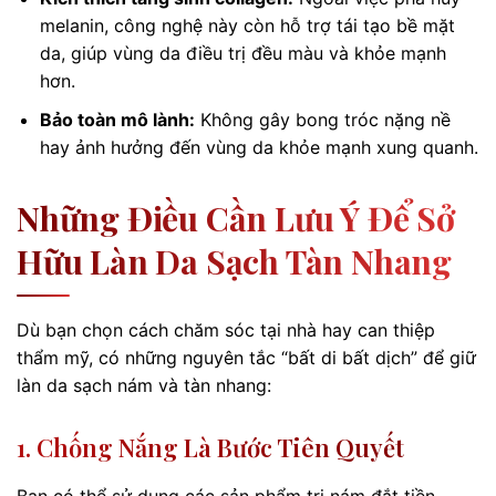
melanin, công nghệ này còn hỗ trợ tái tạo bề mặt
da, giúp vùng da điều trị đều màu và khỏe mạnh
hơn.
Bảo toàn mô lành:
Không gây bong tróc nặng nề
hay ảnh hưởng đến vùng da khỏe mạnh xung quanh.
Những Điều Cần Lưu Ý Để Sở
Hữu Làn Da Sạch Tàn Nhang
Dù bạn chọn cách chăm sóc tại nhà hay can thiệp
thẩm mỹ, có những nguyên tắc “bất di bất dịch” để giữ
làn da sạch nám và tàn nhang:
1. Chống Nắng Là Bước Tiên Quyết
Bạn có thể sử dụng các sản phẩm trị nám đắt tiền