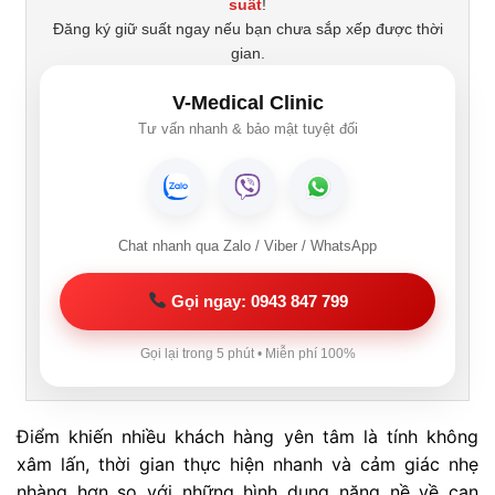
suất
!
Đăng ký giữ suất ngay nếu bạn chưa sắp xếp được thời
gian.
V-Medical Clinic
Tư vấn nhanh & bảo mật tuyệt đối
Chat nhanh qua Zalo / Viber / WhatsApp
Gọi ngay: 0943 847 799
Gọi lại trong 5 phút • Miễn phí 100%
Điểm khiến nhiều khách hàng yên tâm là tính không
xâm lấn, thời gian thực hiện nhanh và cảm giác nhẹ
nhàng hơn so với những hình dung nặng nề về can