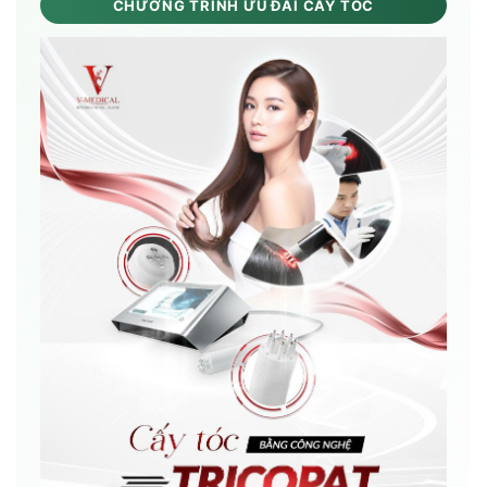
CHƯƠNG TRÌNH ƯU ĐÃI CẤY TÓC