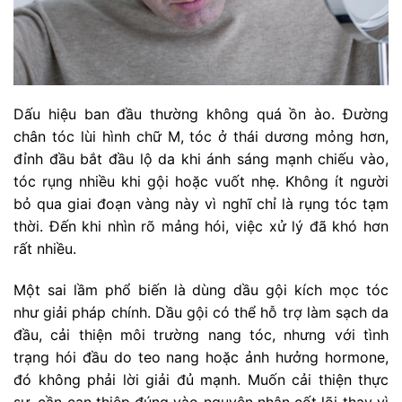
Dấu hiệu ban đầu thường không quá ồn ào. Đường
chân tóc lùi hình chữ M, tóc ở thái dương mỏng hơn,
đỉnh đầu bắt đầu lộ da khi ánh sáng mạnh chiếu vào,
tóc rụng nhiều khi gội hoặc vuốt nhẹ. Không ít người
bỏ qua giai đoạn vàng này vì nghĩ chỉ là rụng tóc tạm
thời. Đến khi nhìn rõ mảng hói, việc xử lý đã khó hơn
rất nhiều.
Một sai lầm phổ biến là dùng dầu gội kích mọc tóc
như giải pháp chính. Dầu gội có thể hỗ trợ làm sạch da
đầu, cải thiện môi trường nang tóc, nhưng với tình
trạng hói đầu do teo nang hoặc ảnh hưởng hormone,
đó không phải lời giải đủ mạnh. Muốn cải thiện thực