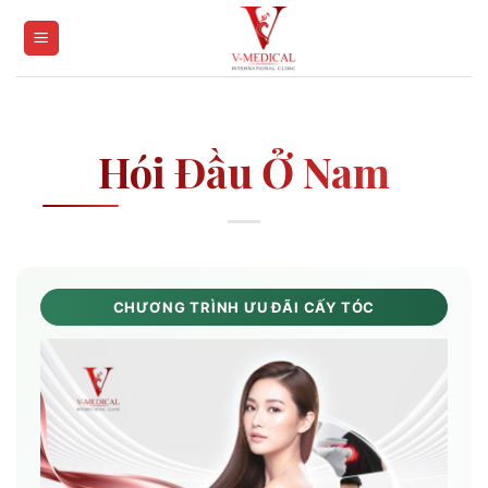
Skip
to
content
Hói Đầu Ở Nam
CHƯƠNG TRÌNH ƯU ĐÃI CẤY TÓC