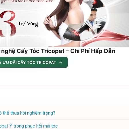
 nghệ Cấy Tóc Tricopat – Chi Phí Hấp Dẫn
 ƯU ĐÃI CẤY TÓC TRICOPAT
→
ó thể thưa hói nghiêm trọng?
opat Ý trong phục hồi mái tóc