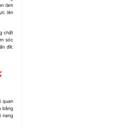
en làm
ực lên
g chất
ăm sóc
ấn đề:
g
i quan
a bằng
i nang