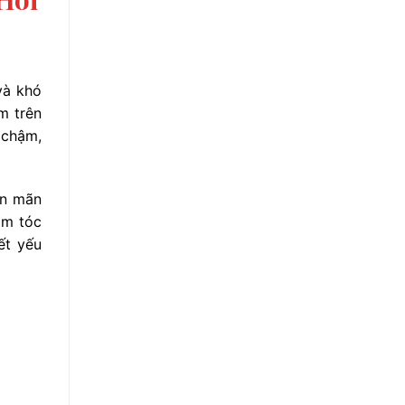
và khó
m trên
 chậm,
ền mãn
àm tóc
ết yếu