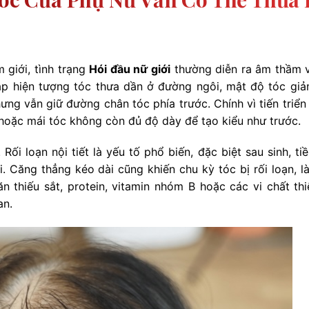
 giới, tình trạng
Hói đầu nữ giới
thường diễn ra âm thầm 
ặp hiện tượng tóc thưa dần ở đường ngôi, mật độ tóc giả
ưng vẫn giữ đường chân tóc phía trước. Chính vì tiến triển
õ hoặc mái tóc không còn đủ độ dày để tạo kiểu như trước.
Rối loạn nội tiết là yếu tố phổ biến, đặc biệt sau sinh, ti
 Căng thẳng kéo dài cũng khiến chu kỳ tóc bị rối loạn, l
 thiếu sắt, protein, vitamin nhóm B hoặc các vi chất thi
an.