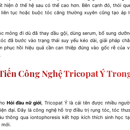
ất hiện ở thế hệ sau có thể cao hơn. Bên cạnh đó, thói qu
liên tục hoặc buộc tóc căng thường xuyên cũng tạo áp l
 tóc mỏng đi dù đã thay dầu gội, dùng serum, bổ sung dưỡn
 tóc đã bước vào trạng thái suy yếu kéo dài, giải pháp ch
 phục hồi hiệu quả cần can thiệp đúng vào gốc rễ của v
.
 Tiến Công Nghệ Tricopat Ý Tron
cho
Hói đầu nữ giới
, Tricopat Ý là cái tên được nhiều ngườ
ện đại. Đây là công nghệ hỗ trợ điều trị rụng tóc, tóc thư
u thông qua iontophoresis kết hợp kích thích sinh học tạ
 mới.