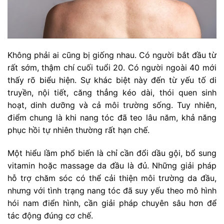
Không phải ai cũng bị giống nhau. Có người bắt đầu từ
rất sớm, thậm chí cuối tuổi 20. Có người ngoài 40 mới
thấy rõ biểu hiện. Sự khác biệt này đến từ yếu tố di
truyền, nội tiết, căng thẳng kéo dài, thói quen sinh
hoạt, dinh dưỡng và cả môi trường sống. Tuy nhiên,
điểm chung là khi nang tóc đã teo lâu năm, khả năng
phục hồi tự nhiên thường rất hạn chế.
Một hiểu lầm phổ biến là chỉ cần đổi dầu gội, bổ sung
vitamin hoặc massage da đầu là đủ. Những giải pháp
hỗ trợ chăm sóc có thể cải thiện môi trường da đầu,
nhưng với tình trạng nang tóc đã suy yếu theo mô hình
hói nam điển hình, cần giải pháp chuyên sâu hơn để
tác động đúng cơ chế.