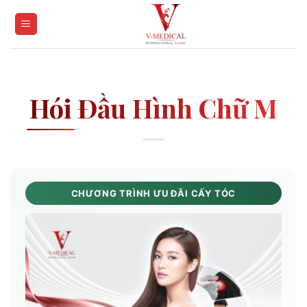
Skip
to
content
Hói Đầu Hình Chữ M
CHƯƠNG TRÌNH ƯU ĐÃI CẤY TÓC