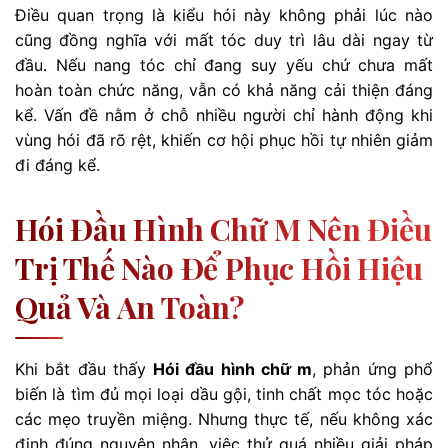
Điều quan trọng là kiểu hói này không phải lúc nào
cũng đồng nghĩa với mất tóc duy trì lâu dài ngay từ
đầu. Nếu nang tóc chỉ đang suy yếu chứ chưa mất
hoàn toàn chức năng, vẫn có khả năng cải thiện đáng
kể. Vấn đề nằm ở chỗ nhiều người chỉ hành động khi
vùng hói đã rõ rệt, khiến cơ hội phục hồi tự nhiên giảm
đi đáng kể.
Hói Đầu Hình Chữ M Nên Điều
Trị Thế Nào Để Phục Hồi Hiệu
Quả Và An Toàn?
Khi bắt đầu thấy
Hói đầu hình chữ m
, phản ứng phổ
biến là tìm đủ mọi loại dầu gội, tinh chất mọc tóc hoặc
các mẹo truyền miệng. Nhưng thực tế, nếu không xác
định đúng nguyên nhân, việc thử quá nhiều giải pháp