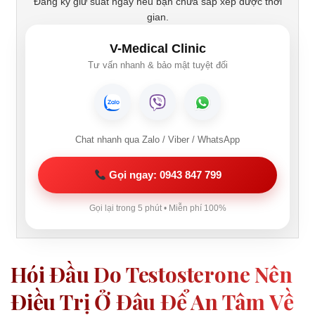
Đăng ký giữ suất ngay nếu bạn chưa sắp xếp được thời
gian.
V-Medical Clinic
Tư vấn nhanh & bảo mật tuyệt đối
Chat nhanh qua Zalo / Viber / WhatsApp
Gọi ngay: 0943 847 799
Gọi lại trong 5 phút • Miễn phí 100%
Hói Đầu Do Testosterone Nên
Điều Trị Ở Đâu Để An Tâm Về