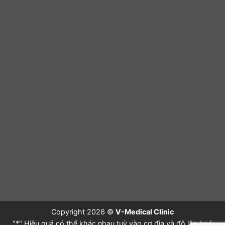
Copyright 2026 ©
V-Medical Clinic
"*" Hiệu quả có thể khác nhau tuỳ vào cơ địa và độ lão hoá