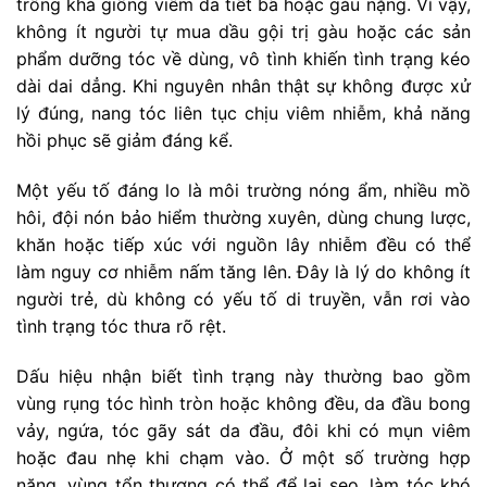
trông khá giống viêm da tiết bã hoặc gàu nặng. Vì vậy,
không ít người tự mua dầu gội trị gàu hoặc các sản
phẩm dưỡng tóc về dùng, vô tình khiến tình trạng kéo
dài dai dẳng. Khi nguyên nhân thật sự không được xử
lý đúng, nang tóc liên tục chịu viêm nhiễm, khả năng
hồi phục sẽ giảm đáng kể.
Một yếu tố đáng lo là môi trường nóng ẩm, nhiều mồ
hôi, đội nón bảo hiểm thường xuyên, dùng chung lược,
khăn hoặc tiếp xúc với nguồn lây nhiễm đều có thể
làm nguy cơ nhiễm nấm tăng lên. Đây là lý do không ít
người trẻ, dù không có yếu tố di truyền, vẫn rơi vào
tình trạng tóc thưa rõ rệt.
Dấu hiệu nhận biết tình trạng này thường bao gồm
vùng rụng tóc hình tròn hoặc không đều, da đầu bong
vảy, ngứa, tóc gãy sát da đầu, đôi khi có mụn viêm
hoặc đau nhẹ khi chạm vào. Ở một số trường hợp
nặng, vùng tổn thương có thể để lại sẹo, làm tóc khó