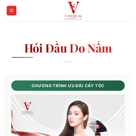
Skip
to
content
Hói Đầu Do Nấm
CHƯƠNG TRÌNH ƯU ĐÃI CẤY TÓC