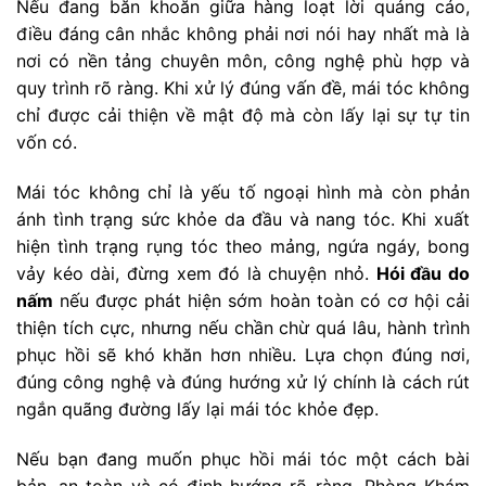
Nếu đang băn khoăn giữa hàng loạt lời quảng cáo,
điều đáng cân nhắc không phải nơi nói hay nhất mà là
nơi có nền tảng chuyên môn, công nghệ phù hợp và
quy trình rõ ràng. Khi xử lý đúng vấn đề, mái tóc không
chỉ được cải thiện về mật độ mà còn lấy lại sự tự tin
vốn có.
Mái tóc không chỉ là yếu tố ngoại hình mà còn phản
ánh tình trạng sức khỏe da đầu và nang tóc. Khi xuất
hiện tình trạng rụng tóc theo mảng, ngứa ngáy, bong
vảy kéo dài, đừng xem đó là chuyện nhỏ.
Hói đầu do
nấm
nếu được phát hiện sớm hoàn toàn có cơ hội cải
thiện tích cực, nhưng nếu chần chừ quá lâu, hành trình
phục hồi sẽ khó khăn hơn nhiều. Lựa chọn đúng nơi,
đúng công nghệ và đúng hướng xử lý chính là cách rút
ngắn quãng đường lấy lại mái tóc khỏe đẹp.
Nếu bạn đang muốn phục hồi mái tóc một cách bài
bản, an toàn và có định hướng rõ ràng, Phòng Khám