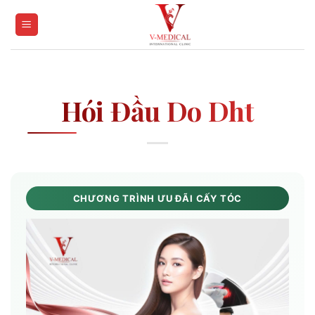
Skip
to
content
Hói Đầu Do Dht
CHƯƠNG TRÌNH ƯU ĐÃI CẤY TÓC