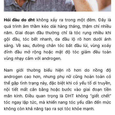
Hói đầu do dht
không xảy ra trong một đêm. Đây là
quá trình âm thầm kéo dài hàng tháng, thậm chí nhiều
năm. Giai đoạn đầu thường chỉ là tóc rụng nhiều khi
gội đầu, tóc bết nhanh, da đầu lộ rõ hơn dưới ánh
sáng. Về sau, đường chân tóc bắt đầu lùi, vùng xoáy
đỉnh đầu mở rộng hoặc mật độ tóc giảm đều toàn
vùng nhạy cảm với androgen.
Nam giới thường biểu hiện rõ hơn do nồng độ
androgen cao hơn, nhưng phụ nữ cũng hoàn toàn có
thể gặp tình trạng này, đặc biệt khi có yếu tố di truyền,
nội tiết mất cân bằng hoặc bước vào giai đoạn tiền
mãn kinh. Điều quan trọng là DHT không “giết chết”
tóc ngay lập tức, mà khiến nang tóc yếu dần đến mức
không còn khả năng tạo ra sợi tóc khỏe mạnh.