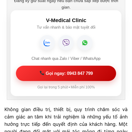
Đăng ký giữ suất ngay nếu bạn chưa sắp xếp được thời
gian.
V-Medical Clinic
Tư vấn nhanh & bảo mật tuyệt đối
Chat nhanh qua Zalo / Viber / WhatsApp
Gọi ngay: 0943 847 799
Gọi lại trong 5 phút • Miễn phí 100%
Không gian điều trị, thiết bị, quy trình chăm sóc và
cảm giác an tâm khi trải nghiệm là những yếu tố ảnh
hưởng trực tiếp đến quyết định của khách hàng. Một
người đang đối mặt với mái tóc mỏng đi từng ngày