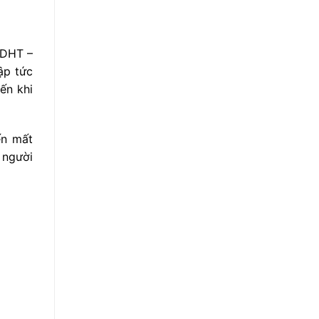
 DHT –
ập tức
ến khi
ến mất
 người