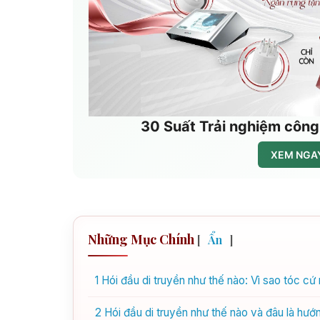
30 Suất Trải nghiệm công
XEM NGAY
Những Mục Chính
[
Ẩn
]
1
Hói đầu di truyền như thế nào: Vì sao tóc c
2
Hói đầu di truyền như thế nào và đâu là hư