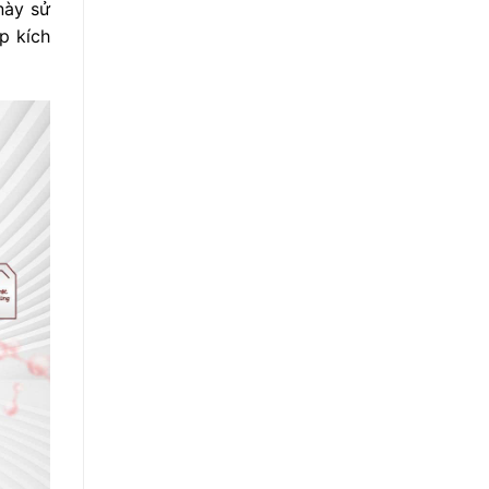
này sử
p kích