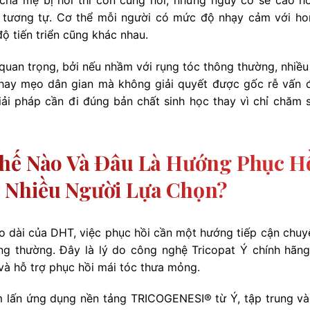
ng tương tự. Cơ thể mỗi người có mức độ nhạy cảm với h
độ tiến triển cũng khác nhau.
quan trọng, bởi nếu nhầm với rụng tóc thông thường, nhiều
m hay mẹo dân gian mà không giải quyết được gốc rễ vấn đ
i pháp cần đi đúng bản chất sinh học thay vì chỉ chăm 
Thế Nào Và Đâu Là Hướng Phục H
 Nhiều Người Lựa Chọn?
o dài của DHT, việc phục hồi cần một hướng tiếp cận chuy
g thường. Đây là lý do công nghệ Tricopat Ý chính hãn
 và hỗ trợ phục hồi mái tóc thưa mỏng.
âm lấn ứng dụng nền tảng TRICOGENESI® từ Ý, tập trung và