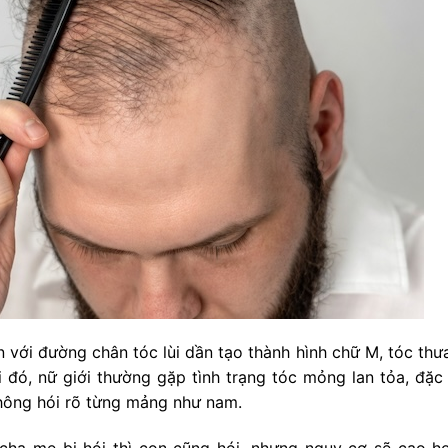
n với đường chân tóc lùi dần tạo thành hình chữ M, tóc thư
 đó, nữ giới thường gặp tình trạng tóc mỏng lan tỏa, đặc 
không hói rõ từng mảng như nam.
cha mẹ bị hói thì con cũng hói, nhưng nguy cơ sẽ cao h