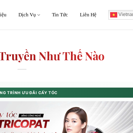
iệu
Dịch Vụ
Tin Tức
Liên Hệ
Vietna
 Truyền Như Thế Nào
G TRÌNH ƯU ĐÃI CẤY TÓC