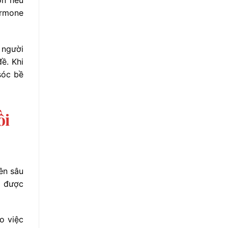
ormone
 người
ề. Khi
sóc bề
ồi
ên sâu
g được
o việc