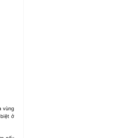
a vùng
biệt ở
ơn nếu