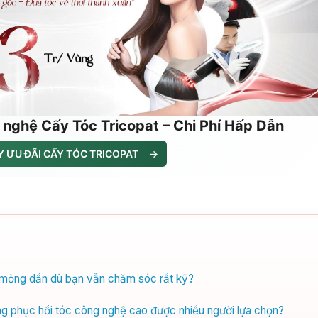
 nghệ Cấy Tóc Tricopat – Chi Phí Hấp Dẫn
 ƯU ĐÃI CẤY TÓC TRICOPAT
→
ứ mỏng dần dù bạn vẫn chăm sóc rất kỹ?
ớng phục hồi tóc công nghệ cao được nhiều người lựa chọn?