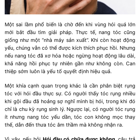
Một sai lầm phổ biến là chờ đến khi vùng hói quá lớn
mới bắt đầu tìm giải pháp. Thực tế, nang tóc cũng
giống như một “nhà máy sản xuất”. Khi còn hoạt động
yếu, chúng vẫn có thể được kích thích phục hồi. Nhưng
nếu nang tóc đã xơ hóa hoặc ngừng hoạt động lâu dài,
khả năng hồi phục tự nhiên gần như không còn. Can
thiệp sớm luôn là yếu tố quyết định hiệu quả.
Một khía cạnh quan trọng khác là cần phân biệt rụng
tóc với hói đầu thực sự. Có người thấy tóc rụng nhiều
khi gội đầu đã hoảng sợ nghĩ mình bị hói, trong khi đó
chỉ là chu kỳ rụng sinh lý. Ngược lại, có người tóc rụng
ít nhưng nang tóc yếu dần, tóc con không mọc thay
thế, dẫn đến thưa tóc âm thầm mà không nhận ra.
Vì vậy, nếu hỏi
Hói đầu có chữa được không
, câu trả