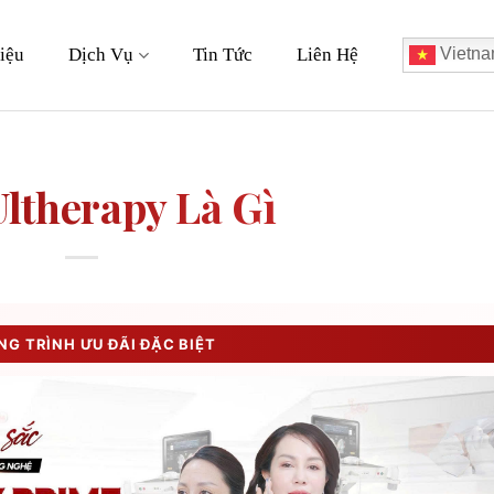
iệu
Dịch Vụ
Tin Tức
Liên Hệ
Vietna
Ultherapy Là Gì
G TRÌNH ƯU ĐÃI ĐẶC BIỆT