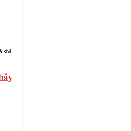
và khả
hảy