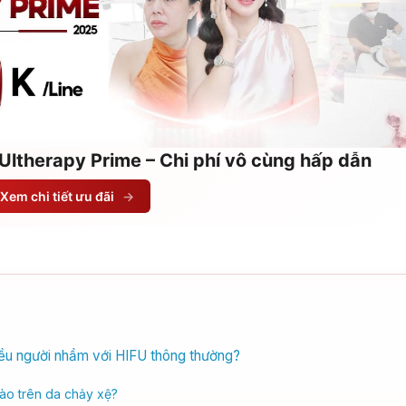
Ultherapy Prime – Chi phí vô cùng hấp dẫn
Xem chi tiết ưu đãi
→
hiều người nhầm với HIFU thông thường?
ào trên da chảy xệ?