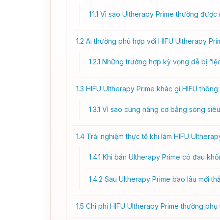
1.1.1
Vì sao Ultherapy Prime thường được
1.2
Ai thường phù hợp với HIFU Ultherapy Pr
1.2.1
Những trường hợp kỳ vọng dễ bị “lệc
1.3
HIFU Ultherapy Prime khác gì HIFU thông
1.3.1
Vì sao cùng nâng cơ bằng sóng siêu
1.4
Trải nghiệm thực tế khi làm HIFU Ulthera
1.4.1
Khi bắn Ultherapy Prime có đau kh
1.4.2
Sau Ultherapy Prime bao lâu mới th
1.5
Chi phí HIFU Ultherapy Prime thường phụ 