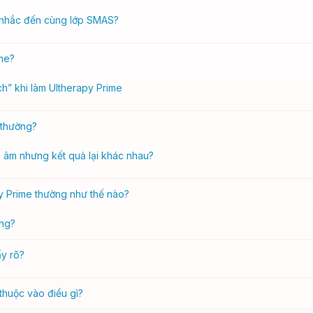
 nhắc đến cùng lớp SMAS?
ime?
h” khi làm Ultherapy Prime
 thường?
 âm nhưng kết quả lại khác nhau?
py Prime thường như thế nào?
ông?
ấy rõ?
thuộc vào điều gì?