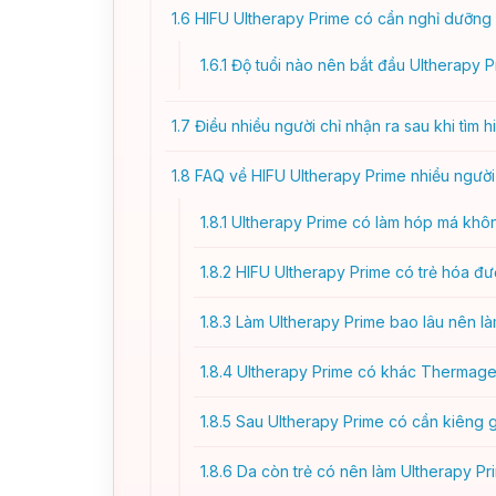
1.6
HIFU Ultherapy Prime có cần nghỉ dưỡng
1.6.1
Độ tuổi nào nên bắt đầu Ultherapy P
1.7
Điều nhiều người chỉ nhận ra sau khi tìm 
1.8
FAQ về HIFU Ultherapy Prime nhiều người 
1.8.1
Ultherapy Prime có làm hóp má khô
1.8.2
HIFU Ultherapy Prime có trẻ hóa đ
1.8.3
Làm Ultherapy Prime bao lâu nên làm
1.8.4
Ultherapy Prime có khác Thermag
1.8.5
Sau Ultherapy Prime có cần kiêng 
1.8.6
Da còn trẻ có nên làm Ultherapy P