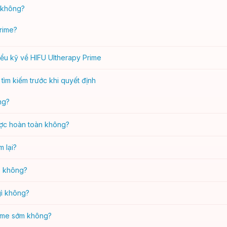
 không?
rime?
hiểu kỹ về HIFU Ultherapy Prime
tìm kiếm trước khi quyết định
ng?
ược hoàn toàn không?
 lại?
e không?
gì không?
rime sớm không?