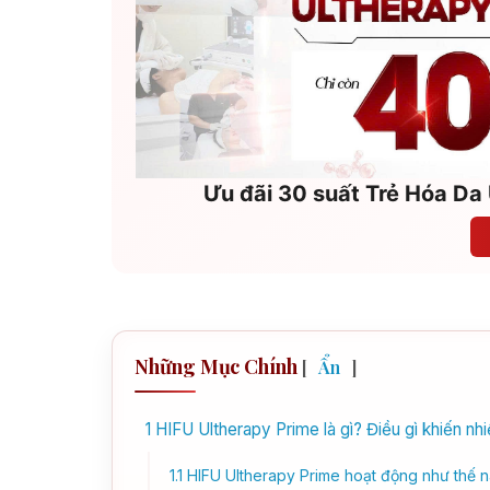
Ưu đãi 30 suất Trẻ Hóa Da 
Những Mục Chính
[
Ẩn
]
1
HIFU Ultherapy Prime là gì? Điều gì khiến n
1.1
HIFU Ultherapy Prime hoạt động như thế n