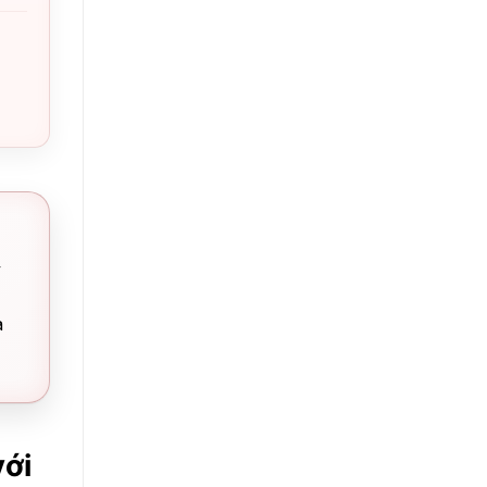
y
à
với