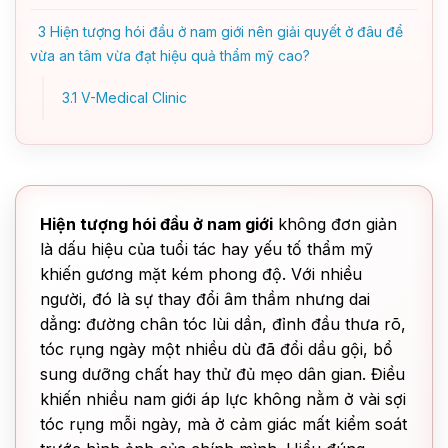
3
Hiện tượng hói đầu ở nam giới nên giải quyết ở đâu để
vừa an tâm vừa đạt hiệu quả thẩm mỹ cao?
3.1
V-Medical Clinic
Hiện tượng hói đầu ở nam giới
không đơn giản
là dấu hiệu của tuổi tác hay yếu tố thẩm mỹ
khiến gương mặt kém phong độ. Với nhiều
người, đó là sự thay đổi âm thầm nhưng dai
dẳng: đường chân tóc lùi dần, đỉnh đầu thưa rõ,
tóc rụng ngày một nhiều dù đã đổi dầu gội, bổ
sung dưỡng chất hay thử đủ mẹo dân gian. Điều
khiến nhiều nam giới áp lực không nằm ở vài sợi
tóc rụng mỗi ngày, mà ở cảm giác mất kiểm soát